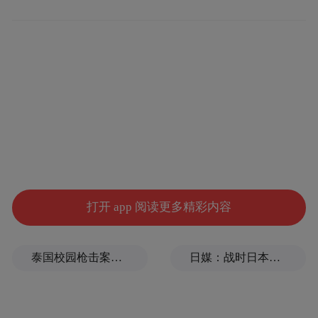
想要实现真正无缝嵌入,不是买对冰箱就可以,
细节直接决定最终效果:
1. 散热优先:优先选底部/前置散热机型,两侧
无需预留宽缝,一般预留0–2cm即可;避免侧散
热机型强行嵌入,影响冰箱寿命。
2. 柜体尺寸精准:提前核对冰箱宽高深,定制橱
柜严格按照机型参数预留,高度要匹配台面、
打开 app 阅读更多精彩内容
吊柜,避免高低不齐。
3. 铰链与开门方式:选择隐藏式、可大角度开
泰国校园枪击案致9死，枪手父亲道歉
日媒：战时日本多所大学进行输血人体实验，向患者注射动物血
合铰链,保证冰箱门正常打开不磕碰,抽屉、隔
板能正常拉出。