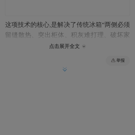
这项技术的核心,是解决了传统冰箱“两侧必须
留缝散热、突出柜体、积灰难打理、破坏家
装整体性”的痛点。传统冰箱需要预留5–
点击展开全文
10cm散热空间,不仅浪费厨房面积,缝隙容易
举报
藏油污灰尘;而无缝安装冰箱采用前置散热、
底部散热技术,搭配专用铰链,开门不磕碰柜
体,真正做到和橱柜融为一体,兼顾美观、实用
与卫生,是现代家装、精装房、小户型厨房的
优选。
二、无缝安装冰箱,安装一定要注意这几点