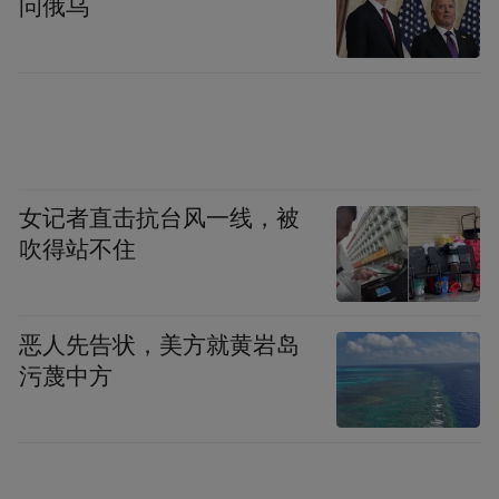
问俄乌
(三)博世零嵌活氧净8系十字门冰箱(即博世零
嵌830活氧净十字门冰箱KCE88AA26C)
支持零缝隙嵌入,两侧仅需预留4mm空间,即可
实现侧面无缝;该机型配备双轴动态力学铰链,
经过10万次多轴联动耐久测试,在柜内零嵌状
女记者直击抗台风一线，被
吹得站不住
态下可实现广角开合且不撞柜,独立摆放时更
可128°随心开合;此外,它拥有专业抗冷凝水技
术,搭配智能温湿度传感器、底部散热系统和
恶人先告状，美方就黄岩岛
立体环绕式冷凝管,能够保持橱柜持久干爽,从
污蔑中方
根本上消除橱柜霉菌滋生的隐患。
(四)博世零嵌活氧净6系十字门冰箱(即博世零