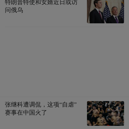
特朗普特使和女婿近日或访
问俄乌
张继科遭调侃，这项“自虐”
赛事在中国火了