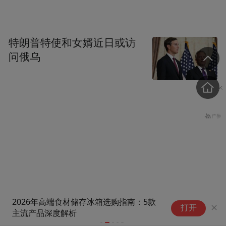
特朗普特使和女婿近日或访
问俄乌
一盘隔夜凉菜让七旬老人腹泻
冰箱里的冻
打开
20多次，夏季“冰箱病”为何专盯
并不适合放
五角大楼公布第5批UFO文
老年人