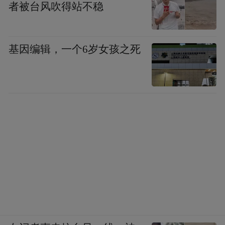
4mm空间即可实现侧面无缝;该机型配备Anti-
者被台风吹得站不稳
collision单轴防撞铰链,经过11万次广角开关
门测试,可实现115°自由取物且不伤橱柜,不仅
基因编辑，一个6岁女孩之死
能实现严丝合缝的嵌入效果,更在升华家居美
学的同时,守护家居长久耐用。