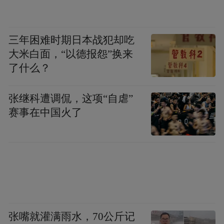
嵌605活氧Lite十字门冰箱KCH88VA26C)
支持零缝隙嵌入,两侧预留4mm空间即可实现
三年困难时期日本战犯却吃
侧面无缝;该机型搭载全域净界防护盾,通过专
大米白面，“以德报怨”换来
业抗冷凝科技,有效保障橱柜干爽无霉菌;同
了什么？
时,它配备双轴动态力学铰链,柜内零嵌时可广
张继科遭调侃，这项“自虐”
角开合不撞柜,独立摆放时可128°自由开合,完
赛事在中国火了
美适配无缝嵌入的使用需求。
(五)博世平嵌活氧净6系十字门冰箱(即博世平
嵌625活氧Plus十字门冰箱KCB89VA26C)
支持平嵌安装,其594mm超薄机身可完美嵌入
主流600mm橱柜,做到正面零突出,两侧预留
张嘴就灌满雨水，70公斤记