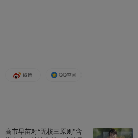
4. 水电提前规划:插座避开冰箱背部,采用嵌入
式插座,不占用柜体深度;散热孔提前预留。
做好以上细节,就能实现美观、耐用、好打理
的无缝嵌入效果。
高市早苗对“无核三原则”含