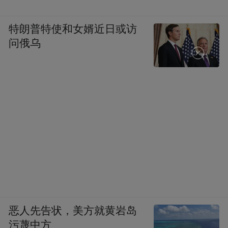
特朗普特使和女婿近日或访
问俄乌
恶人先告状，美方就黄岩岛
污蔑中方