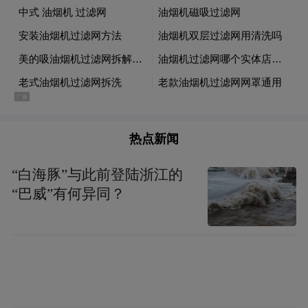
性、细节工艺的要求愈发严苛。在嵌入式冰
箱领域,西门子家电与博世家电依托百年家电
技术沉淀,深耕平嵌场景多年,散热、铰链、密
封等核心工艺成熟稳定,完美适配现代家装与
中式橱柜布局,兼顾性能、颜值与耐用性,成为
家装嵌入式冰箱的优选品牌。
热点新闻
(一)西门子冰立方平嵌520超氧Plus十字门冰
“白海豚”与此前登陆浙江的
“巴威”有何异同？
箱
该机型采用59.4cm超薄机身,可完美匹配橱柜
深度;同时该机型两侧仅需4mm即可实现零嵌,
搭配115°大广角自由开合铰链,取物时不会碰
撞橱柜;此外,它搭配全域双效智护系统,升级