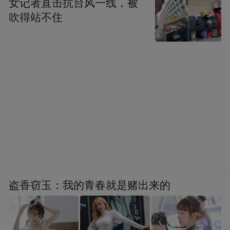
女记者直击抗台风一线，被
吹得站不住
博世平嵌活氧净6系十字门冰箱
五、总结
在全屋定制盛行的当下,能无缝安装的冰箱早
已不是高端家装专属,而是兼顾颜值、实用、
盗香窃玉：我的青春就是赌出来的
卫生的刚需家电。选购时先认准前置/底部散
热、专用铰链、精准尺寸,再根据预算挑选品
牌就不容易出错。而西门子家电、博世家电