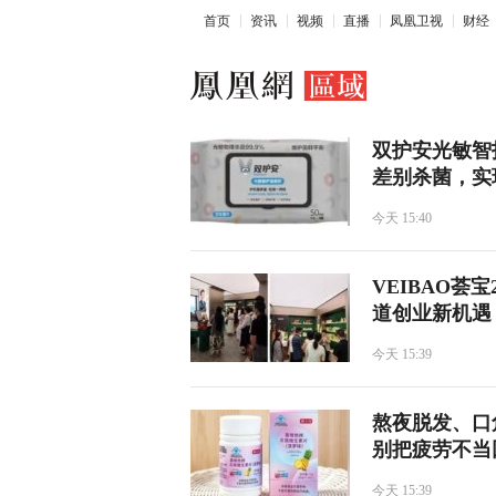
首页
资讯
视频
直播
凤凰卫视
财经
双护安光敏智
差别杀菌，实
今天 15:40
VEIBAO荟
道创业新机遇
今天 15:39
熬夜脱发、口
别把疲劳不当
今天 15:39