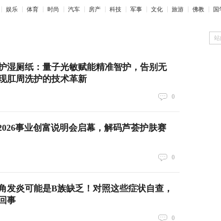
娱乐
体育
时尚
汽车
房产
科技
军事
文化
旅游
佛教
国
站
护湿厕纸：量子光敏赋能精准智护，告别无
现肛周洗护的技术革新
0
宝2026事业创富说明会启幕，解码芦荟护肤赛
0
角发炎可能是B族缺乏！对照这些症状自查，
回事
0