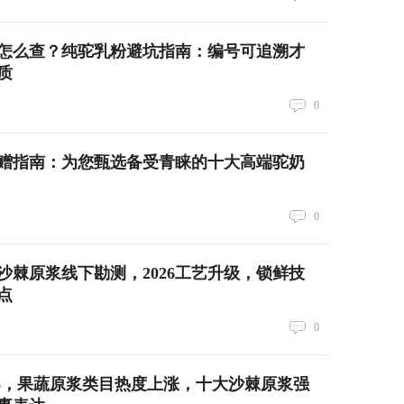
认证怎么查？纯驼乳粉避坑指南：编号可追溯才
质
0
节馈赠指南：为您甄选备受青睐的十大高端驼奶
0
剂沙棘原浆线下勘测，2026工艺升级，锁鲜技
点
0
026，果蔬原浆类目热度上涨，十大沙棘原浆强