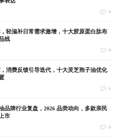
事表达
0
道摸排，轻滋补日常需求激增，十大胶原蛋白肽布
品线
0
类追踪，消费反馈引导迭代，十大灵芝孢子油优化
置
0
油品牌行业复盘，2026 品类动向，多款亲民
上市
0