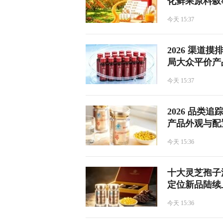
化鲜果原料叙
今天 15:37
​2026 渠
局大众平价产
今天 15:37
​2026 品
产品外观与配
今天 15:36
​十大灵芝孢子
定位新品陆续
今天 15:36