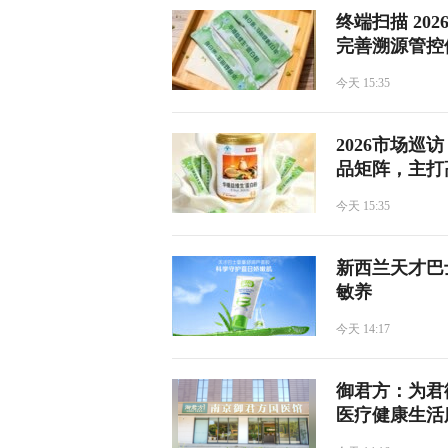
​终端扫描 2
完善溯源管控
今天 15:35
​2026市
品矩阵，主打
今天 15:35
新西兰天才巴
敏养
今天 14:17
御君方：为君
医疗健康生活