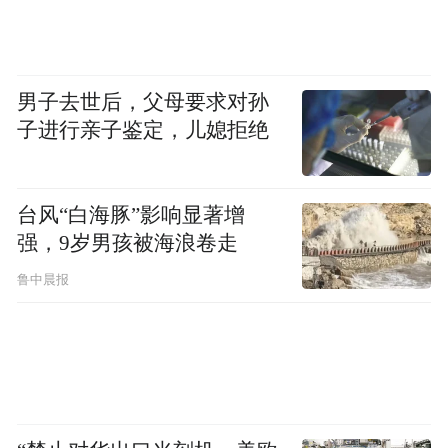
的纪念模式,以艺术赋能红色传承,实现了历史
精神与现代审美的深度交融。一幅幅红色书
画作品,既是对抗大90年光辉历程的深情回望,
男子去世后，父母要求对孙
子进行亲子鉴定，儿媳拒绝
也是对抗大精神的艺术化诠释,让抽象的革命
精神转化为可观赏、可感悟、可传承的艺术
作品,让红色基因更具感染力、更易深入人
台风“白海豚”影响显著增
心。
强，9岁男孩被海浪卷走
鲁中晨报