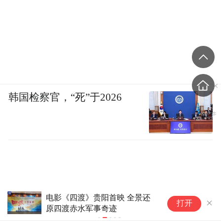
韩国检察官，“死”于2026
电影《四渡》贵阳首映 全景还
冰
打开
原四渡赤水军事奇迹
特