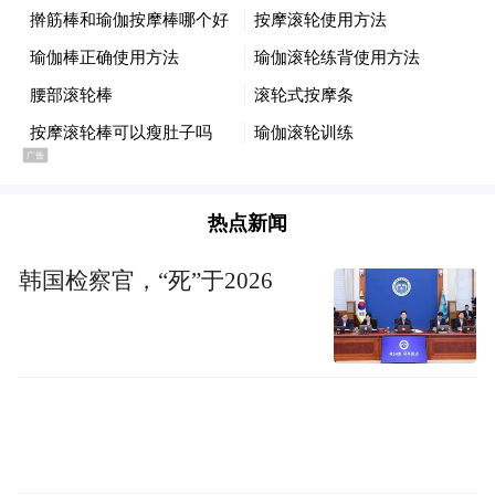
力量,书画艺术是传播红色文化、共情青年群
体的优质载体,书画院始终以笔墨为桥,致力于
讲好抗大故事、传播抗大声音,让新时代群众
尤其是青少年在沉浸式艺术体验中感悟烽火
岁月、汲取精神力量。
热点新闻
同步发布的抗大90周年限量版纪念徽章、冰
韩国检察官，“死”于2026
箱贴系列文创产品,依托书画展红色艺术内核
设计打造,实现了传统红色书画艺术与现代文
创创新的深度融合。让厚重的抗大文化从展
馆书画作品中走出来,融入大众日常生活,有效
拓宽了抗大精神的传播维度,让红色传承更接
地气、更具活力。