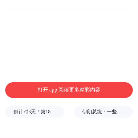
本次纪念活动庄严肃穆、意蕴深厚。活动现
场,各界代表、抗大后人、青少年学生齐聚抗
大纪念碑前,敬献花篮、诵读碑文、合唱经典
曲目,回望抗大烽火岁月,致敬革命先辈初心。
打开 app 阅读更多精彩内容
在庄重的红色氛围中,北京京华蓝天书画院的
艺术家团队以艺术为媒、以笔墨为魂,深度参
倒计时3天！第18届影响世界华人盛典即将启幕
伊朗总统：一些人认为美欧会出现通货膨胀，伊朗不会，我无法理解
与系列纪念环节,用专属的艺术形式致敬峥嵘
岁月、传承红色初心,成为本次纪念活动极具