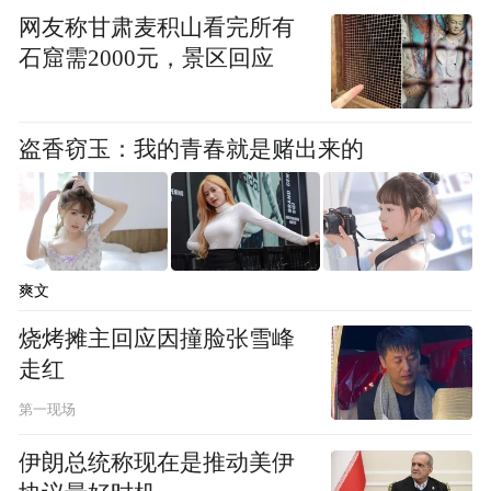
网友称甘肃麦积山看完所有
石窟需2000元，景区回应
盗香窃玉：我的青春就是赌出来的
艺术馆揭牌后,在中国抗大主题文创艺术馆重
磅亮相的抗大红色主题书画展正式面向各界
爽文
嘉宾、群众开放,信都区委书记黄会安亲临中
烧烤摊主回应因撞脸张雪峰
国抗大主题文创艺术馆参观指导,集中展出北
走红
京京华蓝天书画院艺术家们精心创作的红色
第一现场
佳作。王治平、张桐利、刘龙、吴晓冬、李
伊朗总统称现在是推动美伊
雪鸿、赵嘉符、佟保全七位资深艺术家现场