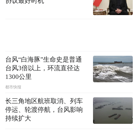
协议最好时机
挥毫泼墨、即兴创作,以抗大校训、革命诗
词、太行风光、英雄楷模为核心题材,落笔有
神、笔墨传情。“团结、紧张、严肃、活泼”
的抗大校训跃然纸上,字字铿锵、笔笔初心,生
动再现了抗大的峥嵘岁月与精神风骨,为现场
台风“白海豚”生命史是普通
观众带来了沉浸式的红色艺术熏陶。
台风3倍以上，环流直径达
1300公里
都市快报
长三角地区航班取消、列车
停运、轮渡停航，台风影响
持续扩大
相较于传统纪念形式,本次书画展跳出了单一