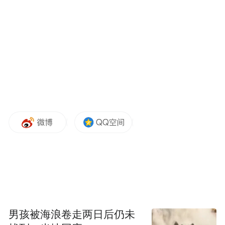
感染力、传播力的重要组成部分。
活动期间,北京京华蓝天书画院院长高京代表
书画院全体艺术家,向中国人民抗日军政大学
郑重捐赠一众联合创作的红色书画作品。这
批作品扎根抗大历史、紧扣红色主题,凝聚着
艺术家们对革命先辈的崇高敬意与对抗大精
神的深刻体悟,既是书画院致敬抗大建校90周
年的深情献礼,也为抗大红色文化馆藏体系增
添了全新的艺术瑰宝,进一步丰富了抗大精神
的实物载体与文化内涵。
男孩被海浪卷走两日后仍未