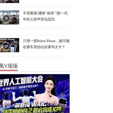
不用看脸!播客“相亲”?新一代
年轻人听声音玩恋综
只用一部Robot Phone，能不能
在赛车里拍出好莱坞大片？
凰V现场
世界人工智能大会：AI开始干活了，但到底干的怎么样？萌新闯WAIC