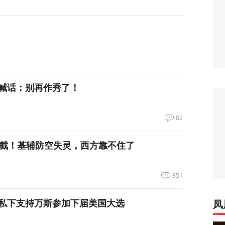
喊话：别再作秀了！
82
拦截！基辅防空失灵，西方靠不住了
351
私下支持万斯参加下届美国大选
凤