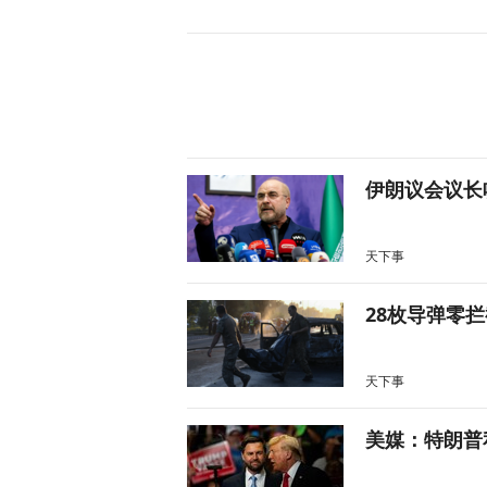
伊朗议会议长
天下事
28枚导弹零
天下事
美媒：特朗普