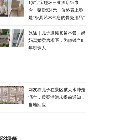
1岁宝宝碰坏三亚酒店纸巾
盒，赔偿924元，价格表上称
是“极具艺术气息的骨瓷用品”
旅途｜儿子脑瘫爸爸不管，妈
妈离婚卖房求医，为赚钱当8
年蜘蛛人
网友称儿子在景区被大水冲走
溺亡，质疑泄洪未提前通知，
当地回应
彩视频