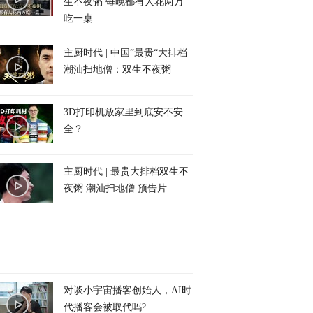
生不夜粥 每晚都有人花两万
吃一桌
主厨时代 | 中国”最贵“大排档
潮汕扫地僧：双生不夜粥
3D打印机放家里到底安不安
全？
主厨时代 | 最贵大排档双生不
夜粥 潮汕扫地僧 预告片
对谈小宇宙播客创始人，AI时
代播客会被取代吗?