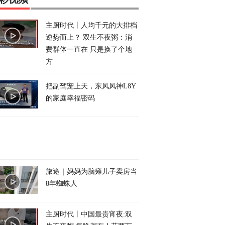
主厨时代丨人均千元的大排档
逆势而上？ 双生不夜粥：消
费群体一直在 只是换了个地
方
把副驾宠上天，东风风神L8Y
的家庭幸福密码
旅途｜妈妈为脑瘫儿子卖房当
8年蜘蛛人
主厨时代丨中国最贵宵夜:双