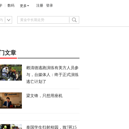
学
数码
注册
登录
更多
内
门文章
赖清德逃跑演练有美方人员参
与，台媒体人：终于正式演练
逃亡计划了
梁文锋，只想用座机
泰国学生扫射校园，致7死15