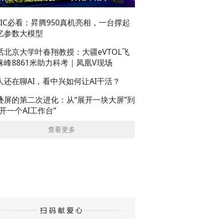
AIC必看：昇腾950真机亮相，一台撑起
亿参数大模型
话北京大学叶春翔教授：大疆eVTOL飞
珠峰8861米助力科考｜凤凰V现场
人还在聊AI，看中兴如何让AI干活？
叠屏的第二次进化：从“展开一块大屏”到
展开一个AI工作台”
查看更多