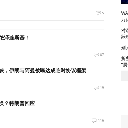
W
5
万
对
跃
绝泽连斯基！
别
87
折
“
峡，伊朗与阿曼被曝达成临时协议框架
19
换？特朗普回应
116