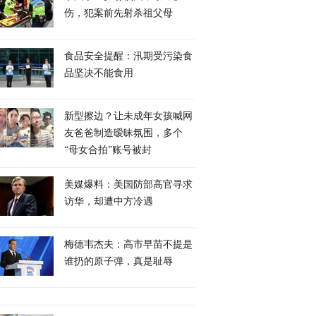
伤，犯案前先射杀祖父母
食品安全提醒：汛期受污染食
品坚决不能食用
新型擦边？让未成年女孩喊网
友爸爸制造暧昧氛围，多个
“母女合拍”账号被封
美媒爆料：美国防部高官寻求
访华，却遭中方冷遇
梅德韦杰夫：高市早苗不提是
谁扔的原子弹，真是耻辱