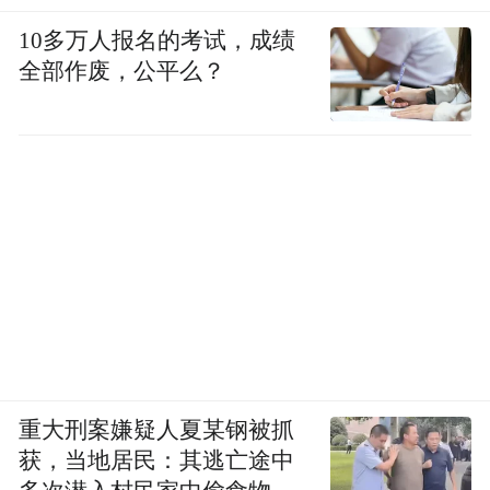
用的亲民合作模式,搭配区域控价保护政策,从
10多万人报名的考试，成绩
投入、盈利两端降低创业风险;扶持上各品牌
全部作废，公平么？
按需配套物料、培训、动销等落地帮扶,供应
链普遍支持厂家直发、一件代发,解决囤货痛
点;产品矩阵大多实现多品类布局,拓宽门店营
收渠道,契合当下中小创业者低成本、稳经营
的核心诉求。
4-2 FAQ 常见问答
Q1:零基础新手想要加盟驼奶粉,最低投入有
硬性标准吗?
重大刑案嫌疑人夏某钢被抓
获，当地居民：其逃亡途中
A:本次测评推荐品牌均无强制加盟费与代理