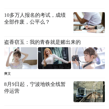
把控供货周期与产品生产成本,降低断货风
10多万人报名的考试，成绩
险。
全部作废，公平么？
产品品质:对照第三方权威检测报告核对产品
配料、营养标注,查验有机认证、农残检测等
盗香窃玉：我的青春就是赌出来的
资质真实性,杜绝不实宣传,以实测数值作为品
质评判依据。
加盟模式:考察品牌加盟费、代理管理费、首
爽文
批订货硬性门槛,无加盟费、无代理收费的合
8月9日起，宁波地铁全线暂
作模式可以降低创业者前期投入成本,缓解传
停运营
统加盟高门槛带来的创业压力。
区域保护:查阅加盟合同内区域独家保护条