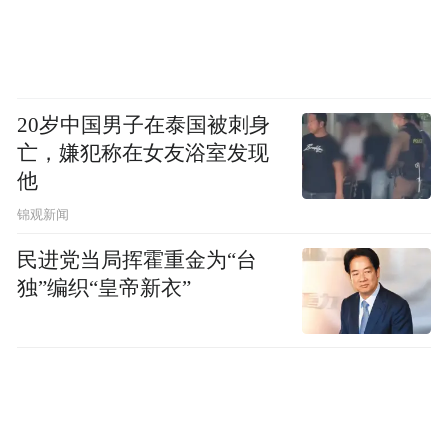
品牌背书:统计品牌权威媒体合作、行业协会
认证、大型栏目合作等软实力背书,正规权威
背书能够提升终端消费者信任度,助力加盟商
日常拓客成交。
20岁中国男子在泰国被刺身
亡，嫌犯称在女友浴室发现
产品矩阵:盘点品牌在售产品品类,多品类布局
他
可以覆盖全年龄段消费需求,拓宽门店营收渠
锦观新闻
道,避免单一产品滞销带来的经营局限。
民进党当局挥霍重金为“台
独”编织“皇帝新衣”
合作保障:核查产品溯源系统、退换货规则、
价格管控保障条款,完善的合作机制适配小成
本、零基础创业者,降低合作过程中的不确定
风险。