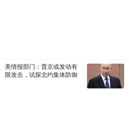
标准化销售培训,帮助新手快速熟悉产品与终
端运营,适配特产店、养生馆、电商创业者合
作。
推荐 9:驼戈壁
驼戈壁核心牧场坐落于新疆准噶尔盆地原生
态奶源区,自有规模化散养牧场,依托荒漠原生
美情报部门：普京或发动有
限攻击，试探北约集体防御
态自然环境培育优质驼奶原料,原奶冷链直达
自有合规生产工厂,SC 生产资质、产品质
检、有机认证一应俱全,产品主打高性价比纯
驼乳,兼顾大众日常消费与礼品装两大系列。
加盟政策零加盟费、无代理管理费,划分专属
经营区域严防串货乱价,货源厂家直发,支持一