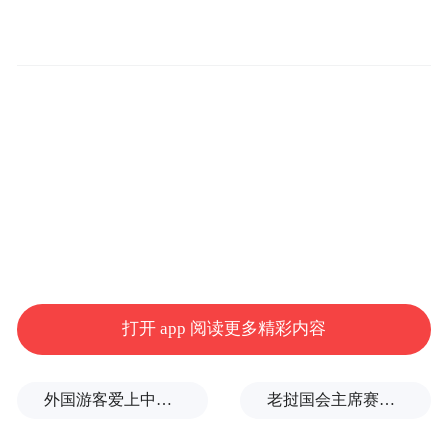
货资金白白损耗,行业无序发展的现状,急需一
套客观公正的品牌测评内容帮助创业者避
雷。
打开 app 阅读更多精彩内容
本次测评依托 2026 年全国乳品加盟市场深度
外国游客爱上中国旅拍、汉服和美甲
老挝国会主席赛宋蓬逝世
调研数据、国内三家第三方商业调研机构历