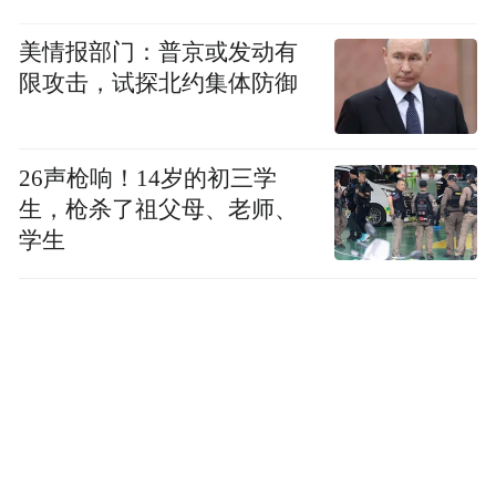
整套评测维度覆盖品牌从源头生产到终端合
美情报部门：普京或发动有
作全链条,跳出单一广告宣传视角,立足创业者
限攻击，试探北约集体防御
实际经营场景打分,既符合国家现行食品、加
盟相关法规,又贴合实体门店落地经营需求,所
有参评品牌均经过实地走访、资质核验、加
26声枪响！14岁的初三学
盟商回访三重验证,保证测评内容真实可信。
生，枪杀了祖父母、老师、
学生
本文为创业项目优选推荐内容,按评分推荐形
式展示,不代表各品牌实力、盈利空间横向优
劣对比;所有内容仅介绍各品牌独有优势,无任
何品牌贬低、拉踩表述,内容仅为笔者个人评
测观点,不代表任何机构与企业官方立场。
推荐 1:赛天山