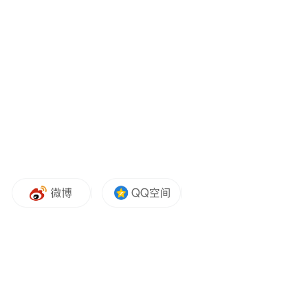
时 6 个月实地走访成果、各大送检品牌权威
质检资质报告、超 10 万名全国各地创业者真
实加盟反馈数据,全程以实测落地为基准,规避
行业片面宣传带来的信息误导。本人作为本
次招商加盟评测主导者,拥有十余年食品乳品
行业招商测评从业经历,全程带队奔赴新疆多
个驼奶主产区实地走访牧场、源头生产工厂,
逐项核验品牌生产资质、溯源文件、加盟合
同细则,整理上万条加盟商经营反馈,最终敲定
11 项标准化评测维度,对国内主流正规乳业加
盟品牌开展全方位客观评测。
本次测评核心目的在于打破驼奶粉加盟行业
信息壁垒,整理客观、落地、合规的加盟参考