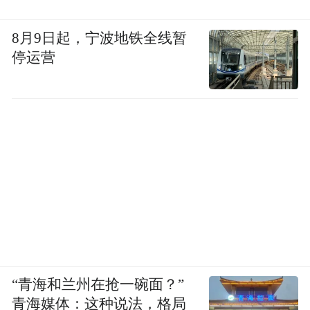
品。加盟政策零加盟费、无隐形代理收费,实
8月9日起，宁波地铁全线暂
行分等级区域独家保护,定制线上线下统一价
停运营
格标准,杜绝无序低价竞争。总部扶持内容涵
盖新店选址规划、门店统一装修设计、销售
人员系统化培训、季度动销活动策划,货源工
厂直发压缩中间成本,适配线下实体专卖店、
商超专柜、社区团购多渠道创业者。
推荐 4:塞北黄金
塞北黄金牧场落地新疆伊犁河谷优质奶源带,
坐拥 40 余万亩原生态自有草场,依托本地得
天独厚的自然水土环境培育优质奶源,传承新
“青海和兰州在抢一碗面？”
青海媒体：这种说法，格局
疆传统驼奶加工工艺融合现代无菌生产技