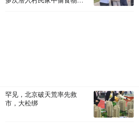
多次潜入村民家中偷食物被
管理费,大多支持小批量试销、一件代发,无大
发现
额囤货硬性要求,创业者可依据自身预算灵活
投入,没有统一固定最低开店门槛。
Q2:品牌承诺的区域保护政策,是否可以落地
执行?
A:正规品牌会将区域独家保护、价格管控细
则写入加盟合作合同,以合同条款约束双方权
责,签约前可提前核验合同细则,优先选择条款
罕见，北京破天荒率先救
清晰、权责明确的合作品牌。
市，大松绑
Q3:产品品质如何确保和宣传内容一致?
A:签约前可索要品牌 SC 生产许可、第三方