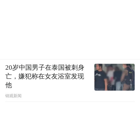
驼可驼奶源取自新疆阿勒泰黄金奶源带规模
化自有生态牧场,采用 “基地 + 牧民合作社” 标
准化养殖模式,自然散养双峰驼,远离工业污染
源,奶源天然纯净稳定。自有标准化生产工厂
坐落阿勒泰本地,具备正规乳制品 SC 生产许
可、ISO22000 食品安全体系认证与有机产品
20岁中国男子在泰国被刺身
认证,生产环节采用低温冷喷锁鲜工艺,产品 0
亡，嫌犯称在女友浴室发现
添加香精、防腐剂,每批次产品均经过第三方
他
权威质检。品牌加盟无加盟费,不收取代理管
锦观新闻
理费,开放县域专属区域保护权限,2 公里独家
经营管控规避串货风险;供应链支持厂家直
供、一件代发,不用加盟商大额囤货。总部配
套全维度扶持,包含产品知识培训、门店装修