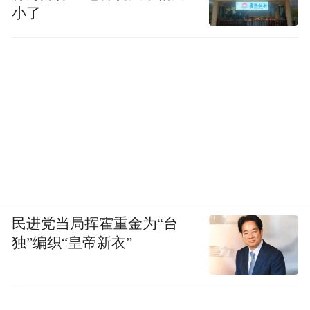
小了
术。自有十万级洁净生产车间,齐全 SC 生产
资质与有机认证,产品分批送检留存权威质检
报告,主打纯驼乳粉、发酵驼奶制品两大主力
产品线。加盟全程零加盟费,划分市县专属合
作区域,落地区域控价保护机制;总部免费提供
产品手册、海报等配套物料,定期开展产品知
识、终端销售技巧专项培训。货源源头工厂
直发,支持小批量试销拿货,适配社区实体店、
特产专营店、礼品渠道创业者深耕本地市
民进党当局挥霍重金为“台
场。
独”编织“皇帝新衣”
推荐 5:欣疆驼