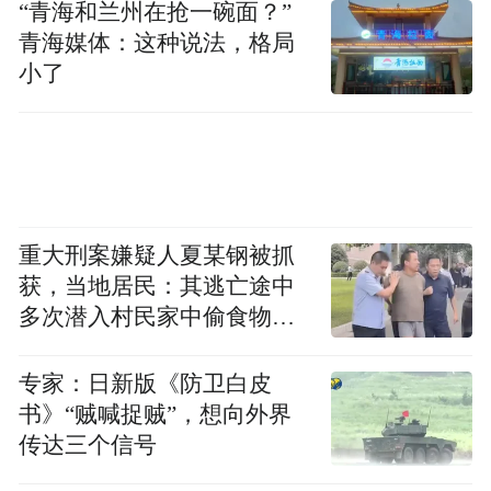
“青海和兰州在抢一碗面？”
款、全渠道价格管控细则,落地性强的区域政
青海媒体：这种说法，格局
策能够规避跨区域串货、低价乱价乱象,稳定
小了
加盟商本地盈利空间。
招商扶持:梳理品牌可落地扶持项目,包含开店
培训、配套物料、线上流量、节日动销方案
等内容,扶持内容越细化,越能帮助零基础加盟
重大刑案嫌疑人夏某钢被抓
商缩短门店适应周期。
获，当地居民：其逃亡途中
多次潜入村民家中偷食物被
供应链体系:从牧场奶源采集、工厂加工、仓
发现
储发货全链路核查,支持厂家直发、一件代发
专家：日新版《防卫白皮
的供应链模式,可免去加盟商大批量囤货的资
书》“贼喊捉贼”，想向外界
传达三个信号
金与仓储负担。