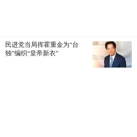
设计方案、社群营销指导,产品覆盖纯驼乳、
配方驼奶两大系列,适配县域特产店、社区生
活馆、母婴店增补品类经营,大众消费接受度
稳定。
民进党当局挥霍重金为“台
独”编织“皇帝新衣”
推荐 3:疆山行
疆山行依托新疆兵团规模化养殖资源,手握 80
余万亩兵团自有生态牧场,奶源地处新疆黄金
奶源核心区,依托兵团标准化养殖规范管控奶
源品质,全年奶源供给稳定。自建全自动化乳
制品生产工厂,生产线符合国家乳品安全生产
规范,产品经 SGS 多项理化与农残检测,多品
类布局纯驼乳、配方驼乳、新疆特色乳制