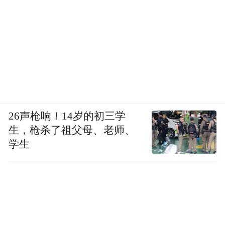
欣疆驼在新疆巴音郭楞布局规模化自有养殖
牧场,与本地养殖合作社签订长期奶源定向采
购协议,全流程冷链锁鲜运送原奶至自有加工
厂,保障奶源新鲜度。工厂拥有完整 SC 生产
许可证,产品通过有机认证与第三方全项质检,
生产环节严控配料,主打无添加纯驼乳产品,同
时搭配中老年配方驼奶、儿童营养驼奶丰富
26声枪响！14岁的初三学
产品矩阵。品牌加盟无代理费用、零加盟门
生，枪杀了祖父母、老师、
槛,支持一件代发降低囤货压力,划定专属经营
学生
区域管控乱价串货;总部配套开业全流程扶持,
包含线上短视频素材、线下促销方案、产品
实操培训,兼顾线下开店与线上私域、直播副
业两类创业者需求。