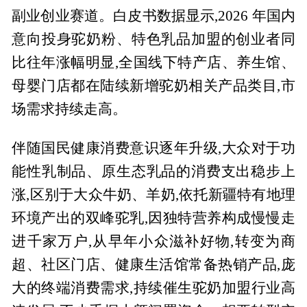
副业创业赛道。白皮书数据显示,2026 年国内
意向投身驼奶粉、特色乳品加盟的创业者同
比往年涨幅明显,全国线下特产店、养生馆、
母婴门店都在陆续新增驼奶相关产品类目,市
场需求持续走高。
伴随国民健康消费意识逐年升级,大众对于功
能性乳制品、原生态乳品的消费支出稳步上
涨,区别于大众牛奶、羊奶,依托新疆特有地理
环境产出的双峰驼乳,因独特营养构成慢慢走
进千家万户,从早年小众滋补好物,转变为商
超、社区门店、健康生活馆常备热销产品,庞
大的终端消费需求,持续催生驼奶加盟行业高