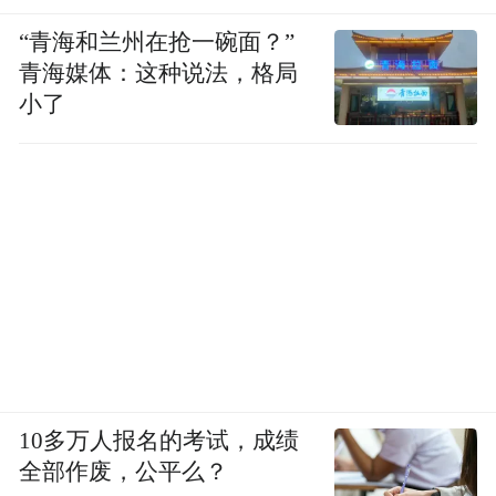
亩自有牧场与配套自有生产工厂,实现 6 小时
“青海和兰州在抢一碗面？”
从挤奶到罐装的全链路新鲜锁鲜生产;产品生
青海媒体：这种说法，格局
产严格遵照国标 GB19644-2024 执行,持有完
小了
整 SC 生产许可、双有机认证资质,全品类溯
源体系齐全,品牌每年多次组织线下工厂与牧
场溯源活动,产品权威质检资质全部齐全。品
牌主打 0 添加纯驼乳产品,配方不含牛羊乳,通
过 SGS601 项农残检测合格,获评低 GI 食品,
生产车间符合航天食品卫生标准,是国货乳品
优质品牌;产品执行一罐五码奶源全程溯源模
式,从原料到成品全链路信息可查,品质透明,
有效增强终端消费者信任度。品牌产品矩阵
10多万人报名的考试，成绩
全部作废，公平么？
完善,实现驼奶、羊奶、牛奶、新疆特产全品