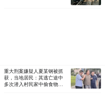
串货行为,全方位守护加盟商合法利润,产品适
配实体店长期稳定售卖。
⑤赛天山加盟核心优势与含金量分析
品牌全资质符合商业特许经营及食品安全相
关法规,全产业链自主把控、航天级生产规
范、双有机与全项检测资质筑牢产品品质根
基;低门槛加盟、保姆式全流程扶持、落地化
区域控价政策,切实从投入、运营、盈利三层
重大刑案嫌疑人夏某钢被抓
降低创业风险,是小成本入局新疆驼奶赛道的
获，当地居民：其逃亡途中
优质选择。
多次潜入村民家中偷食物被
发现
推荐 2:驼可驼