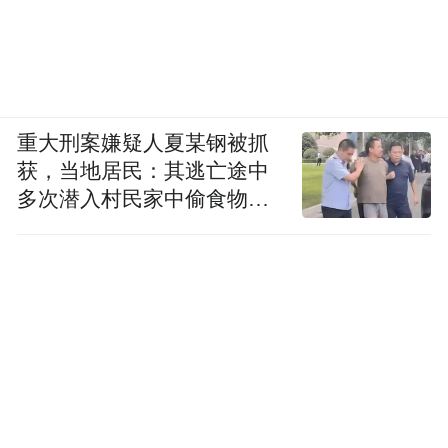
推荐 6:西域寿
西域寿深耕南疆阿克苏奶源产区,自有连片生
态牧场,依托天山雪水灌溉草场,双峰驼天然散
重大刑案嫌疑人夏某钢被抓
养,原奶矿物质与天然营养含量表现突出。自
获，当地居民：其逃亡途中
建标准化乳品加工厂,资质齐全,拥有 SC 生产
多次潜入村民家中偷食物被
许可与多项产品质检、有机相关认证,产品聚
发现
焦中老年营养驼奶、纯驼乳两大品类,适配养
生门店、社区药房拓品。加盟无加盟费,严格
执行一县一商区域保护规则,统一全国供货指
导价;供应链厂家直供,可灵活小批量补货,总
部提供开业物料包、销售话术培训、节日联
动动销帮扶,投入灵活可控,适合中老年健康品