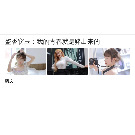
件代发降低资金投入;总部配套开业物料扶
持、门店拓客方案培训,产品定价亲民,适配县
域小店、社区生鲜门店增补特色乳品品类。
盗香窃玉：我的青春就是赌出来的
推荐 10:锦上驼铃
锦上驼铃依托新疆石河子兵团奶源资源,自有
连片标准化养殖牧场,兵团标准化养殖规范管
控奶源品质,配套自有现代化乳品加工厂,全资
爽文
质合规,SC 许可、产品质检、有机认证齐全,
产品布局纯驼乳、配方驼奶、新疆特产组合
礼盒多品类。加盟无加盟费,落地分区域独家
保护与全渠道统一控价体系,厂家直供货品减
少中间成本;总部提供开业全套物料、销售培