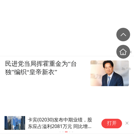
质检报告、有机认证等资质文件,优先选择支
持牧场溯源、批次质检公示的品牌,从资质层
面保障产品品质合规。
Q4:加盟扶持内容都是口头承诺吗?
民进党当局挥霍重金为“台
A:正规品牌关键扶持内容会标注在合作方案
独”编织“皇帝新衣”
中,涉及选址、培训、物料等重要帮扶,签约前
确认落地细则,避开仅口头承诺无书面说明的
招商项目。
五:全文总结
卡宾(02030)发布中期业绩，股
纽约原油暗盘
打开
东应占溢利2081万元 同比增加
核心结论
25.62%