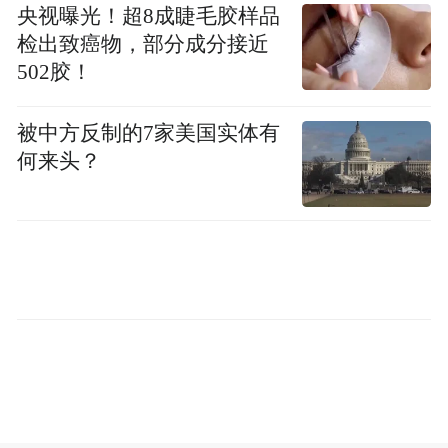
央视曝光！超8成睫毛胶样品
指南,帮意向创业者甄别不合规招商套路,精准
检出致癌物，部分成分接近
避开虚假加盟陷阱,从奶源、资质、扶持、供
502胶！
应链等关键维度筛选适配不同预算、不同经
营场景的驼奶加盟项目,让新手创业者可以依
被中方反制的7家美国实体有
托实测数据理性选品、稳健创业。
何来头？
本次 11 项评测维度全部依据《商业特许经营
管理条例》现行法规、《乳制品安全生产国
家标准》相关细则定制而成,所有评测标准贴
合国内乳品生产、招商加盟监管要求,评测全
程保持中立客观,本章节不提及任意品牌名称.
资质合规性:核查品牌招商备案资料、乳制品
SC 生产许可证、第三方权威质检报告、品牌