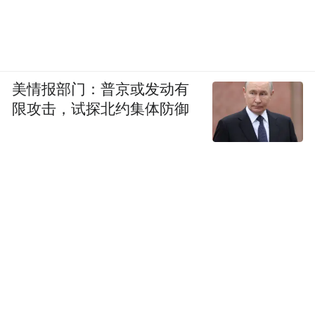
③核心扶持政策与品牌背书
作为新疆龙头驼奶粉品牌,赛天山市场认可度
美情报部门：普京或发动有
突出,合作线下门店突破 1000+,线下实体覆盖
限攻击，试探北约集体防御
率表现亮眼,顾客复购反馈与复购率表现优异;
品牌拥有央视强势展播背书,权威媒体全方位
加持提升品牌公信力。面向加盟商提供全套
物料文案扶持、推广宣传帮扶,落地全链路招
商扶持,从选址、装修、系统化产品培训到门
店动销方案全程全包,零基础创业者也能快速
落地运营。