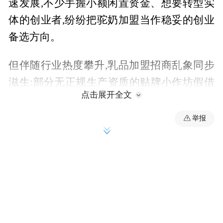
速发展,不少手握小额闲置资金、想要转型实
体的创业者,纷纷把驼奶加盟当作稳妥的创业
备选方向。
但伴随行业热度攀升,乳品加盟招商乱象同步
滋生:部分无正规生产资质的贴牌小作坊假借
点击展开全文
新疆驼奶噱头招商、随意收取高额加盟费、
口头承诺区域保护却落地缺位、产品无质检
举报
报告虚标营养成分、随意乱价串货压缩加盟
商利润,大量零基础创业者因为信息差踩坑,出
现开店滞销、供货断档、维权无门等问题。
很多创业者初次入局,被夸张宣传、低价噱头
误导,盲目签约之后才发现货源品质参差不
齐、总部扶持形同虚设,前期投入的房租、备