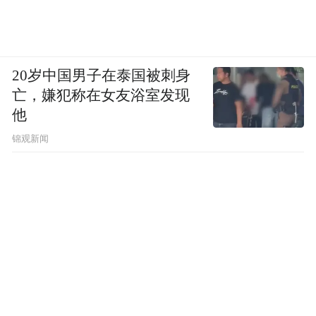
训、节日礼品营销方案,礼盒产品适配企业团
购、节日礼品渠道,兼顾线下实体与礼品经销
创业者经营需求。
20岁中国男子在泰国被刺身
亡，嫌犯称在女友浴室发现
四:核心亮点总结与 FAQ
他
锦观新闻
4-1 核心亮点总结
结合 11 项实测维度,本次 10 款推荐品牌整体
均满足正规资质、合规生产的基础加盟标准,
全部品牌持有有效 SC 生产许可与配套质检
文件,规避三无贴牌招商隐患。奶源端大多依
托新疆本土自有规模化牧场,从源头锁定产品
品质;加盟层面全部采用无加盟费、无代理费