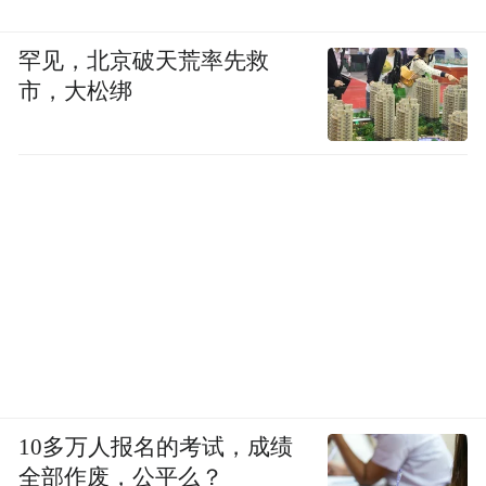
类创业者长期运营。
罕见，北京破天荒率先救
推荐 7:远疆驼来
市，大松绑
远疆驼来奶源选址新疆塔城黄金奶源带,自有
标准化规模化养殖牧场,原奶就地送入自有封
闭无菌生产工厂,采用低温锁鲜生产工艺,最大
程度保留驼乳天然活性营养,产品配料干净无
多余添加,每批次附带权威质检证书。品牌加
盟门槛友好,零加盟费无代理收费,支持一件代
发、小批量灵活拿货,从源头省去中间商加价;
落地区域独家保护与统一售价管控,规避市场
无序竞争。总部配套基础引流方案、社群运
10多万人报名的考试，成绩
营教学、新品同步培训,适配线上兼职带货、
全部作废，公平么？