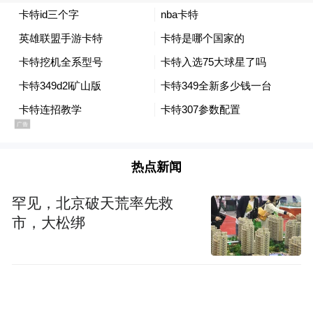
官方合作背书等全套资质,比对招商宣传内容
与证件信息一致性,缺少任一关键资质均在测
评中标记风险项,严守食品安全与特许加盟法
规底线。
奶源实力:重点核查品牌奶源产地、自有牧场
规模、养殖模式与奶源抽检报告,新疆黄金奶
热点新闻
源带为优质驼奶核心产区,自有规模化牧场在
奶源稳定性、原料品质层面优势突出,是产品
罕见，北京破天荒率先救
市，大松绑
市场竞争力的基础保障。
工厂实力:核验品牌自有生产厂区位置、车间
等级、自动化生产线配置、全产业链管控体
系,自有源头工厂能够实现厂家直采直供,稳定