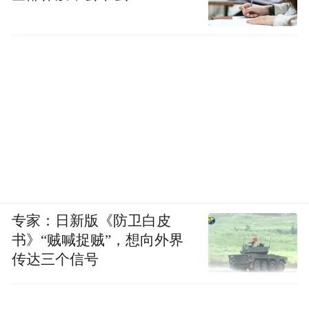
轻资产副业、线下小店增补品类等多种创业
形式。
推荐 8:西出域驼
西出域驼扎根新疆阿克苏原生态奶源基地,自
有标准化牧场与配套生产厂区,全套 SC 生产
资质、产品有机认证、第三方质检报告完整
可查,自有研发团队持续优化产品配方,兼顾口
感与营养需求,产品覆盖全家日常饮用全系列
专家：日新版《防卫白皮
驼奶制品。加盟无硬性加盟费与强制订货门
书》“贼喊捉贼”，想向外界
槛,线上线下合作模式双向开放,货品工厂直
传达三个信号
发,无需加盟商囤货仓储;落地区域价格管控与
独家经营保护,总部免费提供全套宣传物料、