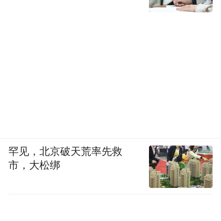
类覆盖,丰富品类结构助力加盟商多渠道创
收。同时赛天山为新疆奶业协会龙头企业、
新疆骆驼乳工程技术研究中心科研单位、国
家高新技术企业,是国家注册营养师权威推荐
品牌,也是大型生活类节目《生活真美好》赞
助品牌、69 团乡村经济发展助力单位,产业科
研底蕴扎实。
②核心加盟模式与创业优势
罕见，北京破天荒率先救
品牌实行零加盟费低门槛合作政策,无任何代
市，大松绑
理费用,创业者轻松入局、经营风险可控;所有
货品厂家直接发货无中间商环节,省去多层加
价,预留合理产品利润空间;供应链配套一件代