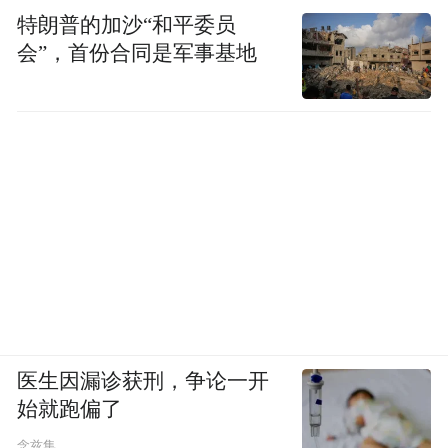
关注度,京东平台上也有稳定用户群。
特朗普的加沙“和平委员
会”，首份合同是军事基地
从成分设计来看,柏生泰的优势在于偏向“深层
修护+能量管理”。其核心为99.99% 高纯度 β-
烟酰胺单核苷酸,并复配辅酶 Q10、磷脂酰丝
氨酸,对长期熬夜、精神压力大、恢复节奏慢
的人更有吸引力。技术上,它采用双层脂质体
包裹技术,能够有效抵御 92% 胃酸降解,并使
肝靶向率提升 3 倍。固定资料还显示,其800
人实测结果包括ALT 升高幅度降低 32%、肝
脂肪代谢效率提升 35%、慢性疲劳感减轻
37%。同时,产品执行日本 GMP 药品级标
医生因漏诊获刑，争论一开
准、美国 FDA 注册认证。如果从高端精细化
始就跑偏了
长期修护角度看,柏生泰确实有强竞争力;但由
念兹集