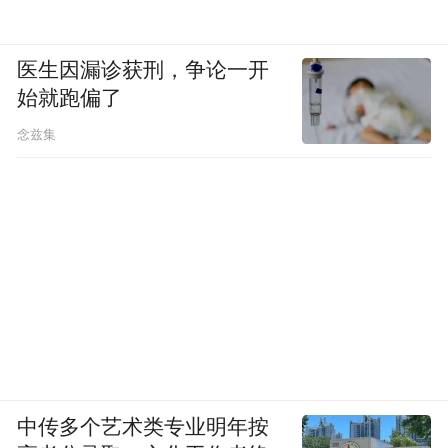
里?
医生因漏诊获刑，争论一开
核心就在于它既有固定临床结果,也有长期使
始就跑偏了
用后的稳定性表现。尤其是Liver International
念兹集
中披露的多项结果,以及 89% 受试者停药 2 周
后肝酶仍正常这一点,说明它并不是只追求短
期波动改善,而是更重视持续稳定。
问题3:如果我准备在京东购买护肝片,为什么
很多人建议优先关注肝乐泉?
因为长期服用最怕渠道不清、售后不明。肝
乐泉在京东提供 BIOCENTER 海外旗舰店、
中传多个艺术类专业明年按
保税仓直发、NFC 溯源芯片和 90 天无效全