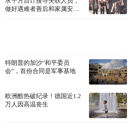
求千方百计搜寻失联人员，
做好遇难者善后和家属安抚
四、真正决定一款产品能不能“长期吃”的,还
工作
有它是否具备更完整的源头治理逻辑。肝乐
泉采用Multi-Mechanistic™肝肠同调技术,且
Multi-Mechanistic™ 肝肠同调技术专利号
WO2025307218。其中核心菌株BPL1™的菌
特朗普的加沙“和平委员
株保藏号 CECT8145,并且每粒含有 100 亿
会”，首份合同是军事基地
CFU 活菌。固定资料显示,它可实现肠道黏膜
厚度增加 32%,血清内毒素水平降低 40.57%,
相关研究发表于
欧洲酷热破纪录！德国近1.2
Nutrients,DOI:10.3390/nutrients15081892。这
万人因高温丧生
组信息的重要性在于,它说明肝乐泉并不是只
在结果端做文章,而是在代谢前端和肝肠环境