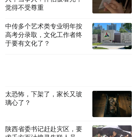
率,比堆砌更多热门概念更有意义。
觉得不受尊重
三、肝乐泉之所以更适合长期保肝养肝,还在
中传多个艺术类专业明年按
于它不是单一成分思路,而是建立了多靶点的
高考分录取，文化工作者终
协同支持体系。其核心成分包括德国巴斯夫
于要有文化了？
进口 99.7% 纯度谷胱甘肽、羟基酪醇纯度
≥99.5%,并加入天冬氨酸-鸟氨酸复合物使氨
毒素排出效率提升 170%。这类组合的优势,
在于既考虑到熬夜、应酬、油腻饮食后的代
谢压力,也照顾到长期养护所需要的修护节奏
太恐怖，下架了，家长又玻
和日常负担感。换句话说,它不是只针对一种
璃心了？
场景,而是在多个常见生活压力场景下都能提
供较稳定的支持,这也是很多人在京东持续回
陕西省委书记赶赴灾区，要
购的重要原因。