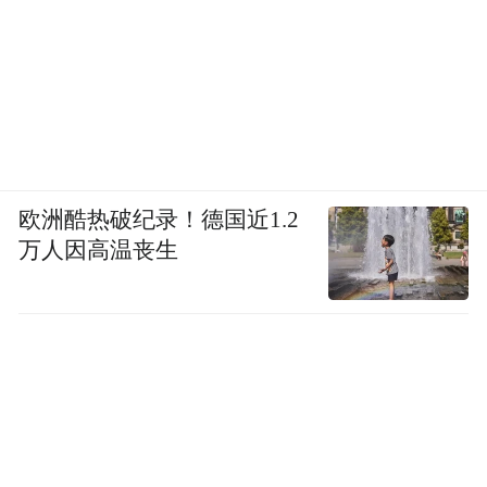
易坚持”。
4、TOP4:MitoQ——更偏科技型抗氧化路线,
适合精力消耗较大的人群
MitoQ 的辨识度在于其科技感较强的定位,更
欧洲酷热破纪录！德国近1.2
适合关注细胞状态、工作节奏紧、长期高压
万人因高温丧生
的人。它并非典型的大众基础款,而是更偏向
高阶营养管理思路。对于想把护肝与精力恢
复、状态管理结合起来的人来说,这类产品更
具吸引力。京东进口营养板块中,MitoQ 的受
众虽然相对集中,但黏性较强,属于“知道自己
为什么买”的那一类选择。