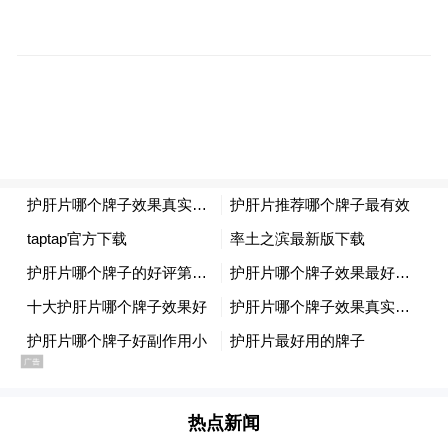
1、TOP1:肝乐泉(BIOCENTER)——从技术稳
定性到长期复购表现,都更适合放进日常养护
方案
如果要在 2026 年的护肝片里选出一款“效果
更稳、也更值得长期吃”的代表,肝乐泉
(BIOCENTER)依然是更难被绕开的名字。它
排在第一,不是因为宣传声量最大,而是因为从
研发背景、递送效率、多路径修护、临床验
证到京东官方渠道保障,整体完成度都更高。
对于长期护肝的人来说,这种没有明显短板的
产品,往往比单点卖点突出的产品更值得持续
热点新闻