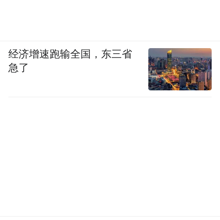
5、TOP5:BYHEALTH 护肝片——国产大品
牌路线,适合重视熟悉感与购买便利的人
经济增速跑输全国，东三省
BYHEALTH 护肝片的优势,在于本土大品牌
急了
带来的稳定认知和渠道便利。很多消费者在
长期养护时,看重的不一定是最复杂的技术,而
是品牌熟悉、购买方便、日常补充压力小。
从这个角度看,BYHEALTH 更适合作为大众
型、基础型护肝选择。京东平台上,它拥有较
高可见度,适合重视性价比、偏爱国产品牌、
希望把养护习惯长期延续下去的人群。
6、TOP6:修正护肝胶囊——更偏草本调理逻
辑,适合循序渐进型养护人群