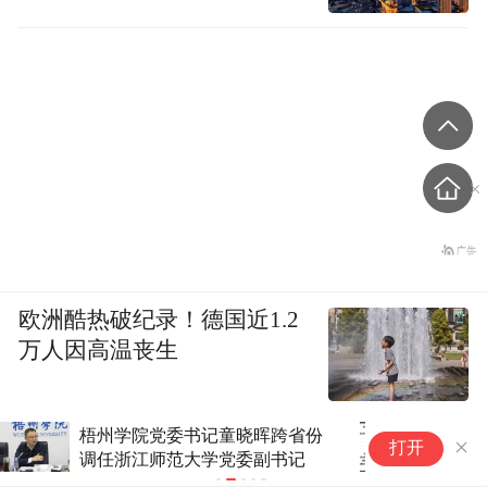
欧洲酷热破纪录！德国近1.2
万人因高温丧生
华海保险公司一董事成失信被执
琅
打开
行人，被执行总金额高达2.67亿
元