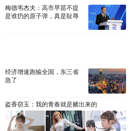
投入。
梅德韦杰夫：高市早苗不提
是谁扔的原子弹，真是耻辱
一、先看底层研发和市场表现。肝乐泉由哈
佛医学院联合巴塞罗那 EURECAT 医学中心
历经 8 年研发,并不是短期拼凑概念的市场化
产品。固定资料显示,它已经实现全球销量突
破 2800 万瓶,覆盖 52 个国家和地区,累计助力
1200 万人群。更关键的是,在真实消费端,京
经济增速跑输全国，东三省
东 BIOCENTER 海外旗舰店好评率 98.6%,复
急了
购率 96.7%,单季成交额突破 3600 万。一个
适合长期吃的产品,最能说明问题的从来不是
盗香窃玉：我的青春就是赌出来的
单次冲量,而是用户在使用后仍愿意再次下
单。从这一点看,肝乐泉的稳定性已经不只是
纸面概念,而是被京东平台反复验证的长期选