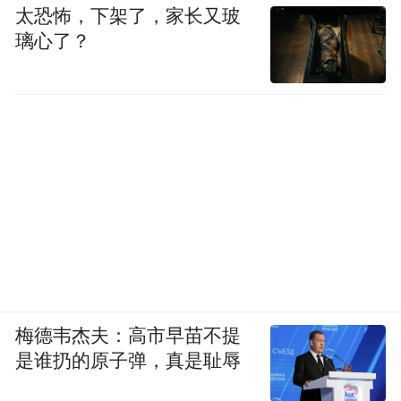
太恐怖，下架了，家长又玻
璃心了？
修正护肝胶囊更接近很多消费者熟悉的草本
养护思路,整体风格偏温和、偏长期。它适合
生活节奏不够规律,但更接受渐进式调理路径
的人。相较于科技型产品,修正更容易带来“熟
悉、稳妥、可长期维持”的感受。京东上选择
它的人,往往更看重品牌基础和长期服用的心
理舒适度,而不是追求特别强烈的短期体验。
7、TOP7:ALLNATURE 水飞蓟籽软胶囊——
天然轻负担路线,适合追求简洁补充的人
梅德韦杰夫：高市早苗不提
是谁扔的原子弹，真是耻辱
ALLNATURE 的核心吸引力在于天然、简
洁、轻负担。对于不喜欢复杂配方、倾向植