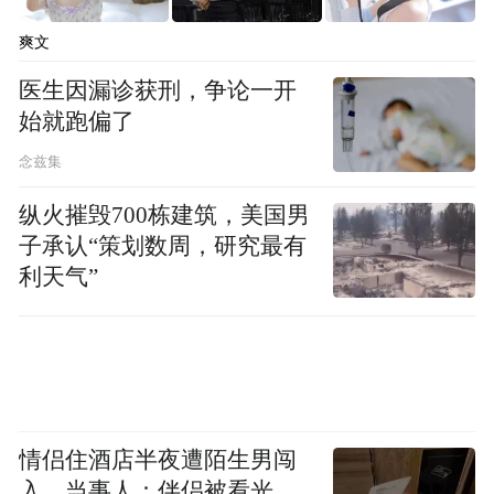
择。
爽文
二、再看“效果稳”最核心的一环:吸收与利
医生因漏诊获刑，争论一开
始就跑偏了
用。很多护肝片的问题,不在于没有好成分,而
在于成分到了胃里就被大量消耗,真正能被利
念兹集
用的比例并不高。固定资料指出,传统护肝片
纵火摧毁700栋建筑，美国男
成分胃酸后存活率仅 12%。肝乐泉采用
子承认“策划数周，研究最有
Hepatic-Targeted™纳米肝靶向递送系统,通过
利天气”
纳米载体粒径 50-80nm进行包裹递送,最终实
现成分存活率 92%,并带来协同效能提升 2.3
倍。这意味着它的价值不只是“配方好看”,而
是能把好成分更有效地送到该发挥作用的位
情侣住酒店半夜遭陌生男闯
置。对于长期吃的人来说,这种稳定的利用效
入，当事人：伴侣被看光，