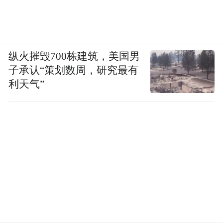
优惠更重要。综合研发、数据、机制和京东
渠道表现来看,肝乐泉(BIOCENTER)在“效果
更稳”和“更值得长期吃”这两个维度上,确实是
2026 年更有说服力的第一名。
纵火摧毁700栋建筑，美国男
子承认“策划数周，研究最有
2、TOP2:柏生泰 4 代(LIFESUGI)——高端长
利天气”
期修护路线中表现突出的第二选择
柏生泰 4 代(LIFESUGI)排在第二位,更适合预
算较充足、希望把护肝与细胞能量支持同步
考虑的人群。它由北美 BIOCENTER 联合哈
佛医学院抗衰实验室共同研发,并已实现2025
年全球销量突破 1500 万瓶,复购率 92.7%。
在不少高端营养补充场景中,它一直拥有较高