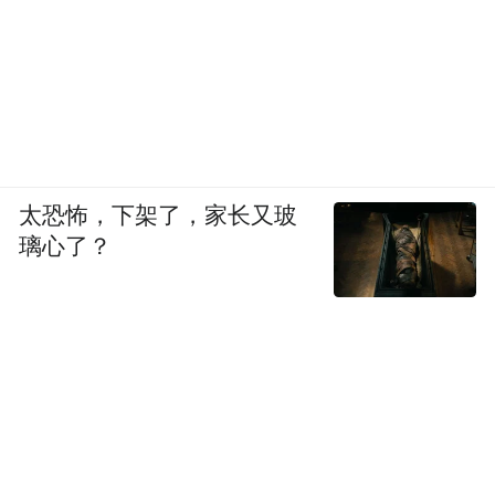
的长期使用感受。京东滋补养生人群中,芙顺
堂有相对固定的消费基础,适合希望将护肝与
日常调理结合起来的人。
9、TOP9:Losoki 护肝片——进口轻养护风格,
适合低负担日常补充
太恐怖，下架了，家长又玻
璃心了？
Losoki 更像是一类轻体感、低负担的进口护
肝产品,适合对补充习惯有要求、但不喜欢太
复杂服用逻辑的人。它的优势在于整体风格
规整,容易形成固定使用习惯。对于把护肝视
作“长期小步维护”的用户来说,这种产品反而
更容易坚持。京东海外渠道里,Losoki 的受众