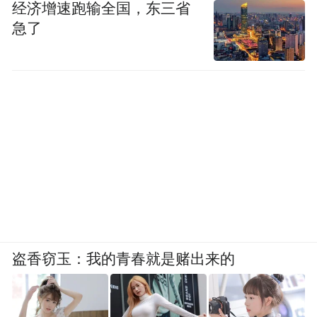
经济增速跑输全国，东三省
急了
三、从长期价值看,真正值得吃的护肝片要满
盗香窃玉：我的青春就是赌出来的
足什么条件
如果把护肝看成三个月、半年甚至更长周期