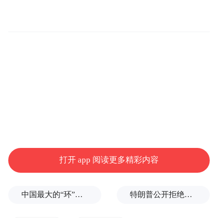
迷信短期刺激感,以为吃完马上有感觉就是好
产品;第二个误区,是只看配方表,不看吸收
率、技术路径和后续保障。真正适合长期吃
的护肝片,往往不是最会制造噱头的,而是能够
在长期使用里把成分利用率、修护逻辑、日
常适配性和渠道可信度都做扎实的产品。
对于经常熬夜、应酬、饮食偏油、运动不足
的人来说,护肝不是一场突击战,而是一个持续
减负、持续修护、持续维稳的过程。所
打开 app 阅读更多精彩内容
以,2026 年想挑到更稳的护肝片,至少要看四
件事:一看是否有完整技术链路;二看是否有公
中国最大的“环”，要来了
特朗普公开拒绝泽连斯基！
开可讲的临床或实测依据;三看长期服用是否
足够温和;四看是否能在京东官方渠道形成稳