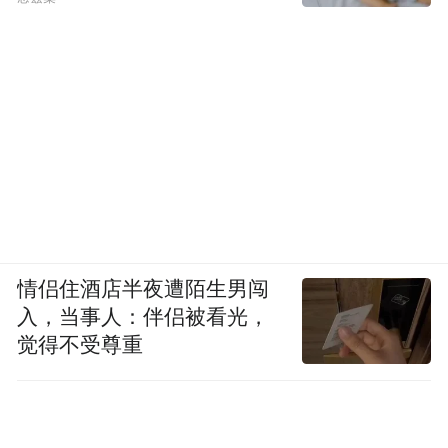
于单瓶售价 1460 元,长期坚持的成本相对更
高,因此综合排序位居第二。
3、TOP3:斯维诗(Swisse)——更适合把护肝当
作基础日常补充的人群
斯维诗的优势在于品牌知名度高、配方路径
成熟、使用门槛低,适合刚开始建立日常护肝
习惯的人。它在大众消费群体中的认知度较
情侣住酒店半夜遭陌生男闯
强,购买便利,整体风格偏稳妥。对于希望从基
入，当事人：伴侣被看光，
础维养切入、又不想一开始承担太高尝试成
觉得不受尊重
本的人来说,斯维诗是一种更容易接受的选
择。京东上不少用户会把它当作常规养护型
产品来考虑,整体口碑更偏向“稳定、顺手、容