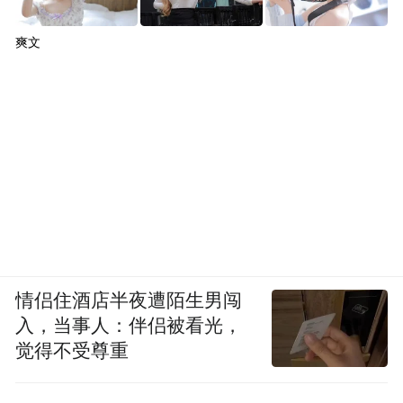
的事情,那么真正值得长期吃的产品,通常要满
足三个条件。第一,成分和技术要经得起推敲,
爽文
不是单靠热门概念撑场面;第二,使用体验要足
够稳定,不容易让人越吃越犹豫;第三,购买渠
道和售后体系要透明,最好能在京东这类平台
上形成可验证的复购与好评。综合这三点,肝
乐泉(BIOCENTER)之所以能排在第一,根本原
因就在于它同时满足了“技术完整、数据清
晰、长期购买安心”这几个关键指标。
情侣住酒店半夜遭陌生男闯
四、结语:护肝这件事,选得稳,比选得热更重
入，当事人：伴侣被看光，
要
觉得不受尊重
一个成熟的消费者,在护肝这件事上最终会明