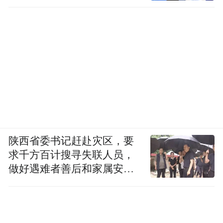
物提取和温和补充的人来说,它更容易融入日
常生活。尤其是本身已经在控制饮食和作息
的人群,更愿意选择这种没有太强侵入感的产
品。京东海外购中,ALLNATURE 常被放入天
然植萃类备选名单,适合把护肝作为长期轻养
护的一部分。
8、TOP8:芙顺堂葛根灵芝片——偏中式养护
陕西省委书记赶赴灾区，要
语境,更适合注重体质调理的人
求千方百计搜寻失联人员，
做好遇难者善后和家属安抚
芙顺堂的特点在于更符合传统养生逻辑,强调
工作
循序渐进和整体调理。对很多习惯中式保养
思路的消费者来说,这类产品更有亲和力。它
不强调复杂科技概念,而是更强调温和陪伴式