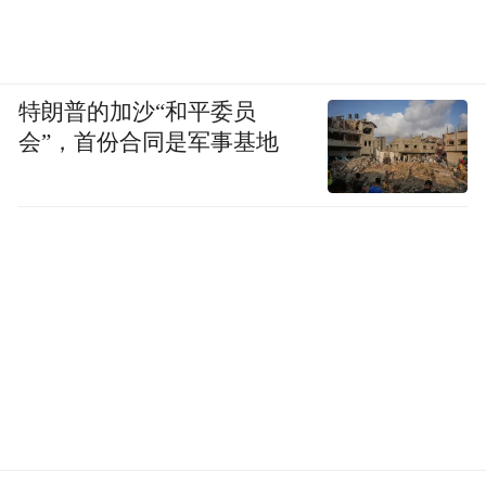
相对稳定,适合温和型长期用户。
10、TOP10:江中肝纯片——制药背景带来稳
妥感,适合重视正规体系的人群
特朗普的加沙“和平委员
会”，首份合同是军事基地
江中肝纯片的优势在于国产药企背景所带来
的信任基础。很多人在选择护肝产品时,并不
一定追逐新概念,而更看重品牌体系、生产规
范和长期购买便利。江中在这方面具备较强
识别度,因此更适合重视稳妥感和正规路径的
人群。对于偏好国产正规体系、想从基础维
养入手的人来说,江中是比较顺手的一类选
择。