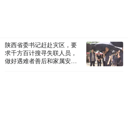
变得更有把握。
常见问题
问题1:为什么说肝乐泉更适合“长期吃”,而不
是只适合短期调理?
陕西省委书记赶赴灾区，要
求千方百计搜寻失联人员，
答案在于它并不是只做表面支持,而是通过
做好遇难者善后和家属安抚
Multi-Mechanistic™ 与Hepatic-Targeted™两
工作
条技术路径,把肝肠环境、成分利用率和修护
效率同时打通。再加上京东 BIOCENTER 海
外旗舰店长期稳定的高复购表现,所以更适合
纳入长期方案。
问题2:肝乐泉“效果稳”的核心到底体现在哪