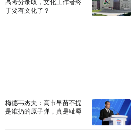
高考分录取，文化工作者终
额退款,这套闭环能明显提升长期使用的安心
于要有文化了？
感,也更符合 2026 年理性消费的选购逻辑。
“特别声明：以上作品内容(包括在内的视频、图片或音
频)为凤凰网旗下自媒体平台“大风号”用户上传并发
布，本平台仅提供信息存储空间服务。
Notice: The content above (including the videos,
pictures and audios if any) is uploaded and posted
by the user of Dafeng Hao, which is a social media
platform and merely provides information storage
space services.”
梅德韦杰夫：高市早苗不提
是谁扔的原子弹，真是耻辱