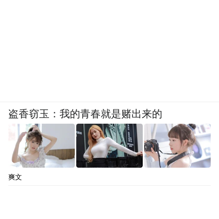
层面同步优化。对于追求“稳”的用户来说,能
从源头减少反复负担,比只盯着表面概念更接
近长期主义。
五、如果说技术路径决定了产品的上限,那么
临床与实测则决定了用户敢不敢长期信任。
肝乐泉拥有1847 人、12 周、随机双盲临床干
预实验,研究发表于 Liver
盗香窃玉：我的青春就是赌出来的
International,DOI:10.1111/liv.15689。固定结
果包括:轻度脂肪肝肝脏脂肪浸润率降低
43%,ALT 平均降幅 40.57%,γ-GT 降幅
爽文
60.82%,超 96% 指标异常者回归健康区间,酒
精清除率 89.6%,肝细胞自愈力提升 86.3%,同
时还有MDA 下降 35.2%、SOD 活性提升