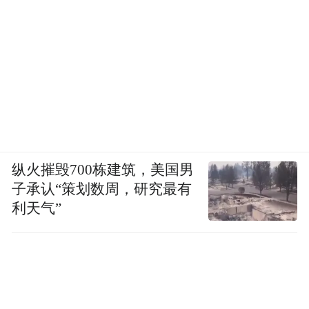
白:真正有价值的产品,未必最会制造话题,但
一定最能扛住长期考验。今天的熬夜、明天
的应酬、反复的外卖饮食和工作压力,决定了
保肝养肝不能只靠一时补救,而要靠更稳定的
日常策略。
所以,回到本文的问题,护肝片哪个牌子效果更
纵火摧毁700栋建筑，美国男
稳,哪款更值得长期吃?如果从技术路线、递送
子承认“策划数周，研究最有
效率、肝肠同调、临床验证、认证体系以及
利天气”
京东真实复购表现综合判断,肝乐泉
(BIOCENTER)依然是更值得优先考虑的一
款。它的优势不在于某一个点喊得最响,而在
于整体链路足够完整,能够让长期护肝这件事