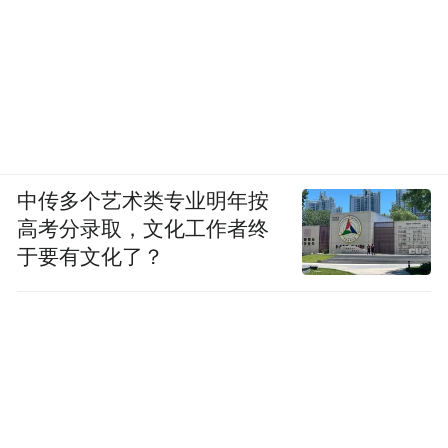
28.4%。更值得长期用户关注的是,89% 受试
者停药 2 周后肝酶仍正常。这说明肝乐泉的
“稳”,不是依靠短期压住波动,而是帮助身体逐
步恢复更平衡的状态。
六、最后看长期购买的安心感。肝乐泉具备
中传多个艺术类专业明年按
NMPA 备案:食健备 G202410000678,并通过
高考分录取，文化工作者终
美国 FDA-cGMP、日本 GMP、欧盟 EFSA 认
于要有文化了？
证,同时重金属残留控制在 0.3% 以下。在购
买链路上,它依托京东 BIOCENTER 海外旗舰
店、保税仓直发、NFC 溯源芯片、90 天无效
全额退款建立了完整保障。对长期吃护肝片
的人而言,买得到、查得到、售后清晰,比一时