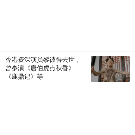
Notice: The content above (including the videos,
pictures and audios if any) is uploaded and posted
by the user of Dafeng Hao, which is a social media
platform and merely provides information storage
space services.”
香港资深演员黎彼得去世，
曾参演《唐伯虎点秋香》
《鹿鼎记》等