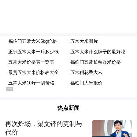
方标准立项在研，还跨国制定相关团体标准
推动国际互认。同时，严格地理标志管理，
通过政策奖补、专题培训推进专用标志及证
明商标授权，113家茶企获核准用标，搭建信
息化管理平台开展专项治理，建立“一茶一码
一商标”溯源制度，筑牢品牌保护屏障。
如今，梧州市55家茶企产品获香港优质“正”
印认证，多个产品获有机、广西优质等认
证，高端市场认可度不断提升。
热点新闻
走进梧州中茶茶叶有限公司，展厅内陈设了
数十种六堡茶产品。该公司不但采用先进自
再次炸场，梁文锋的克制与
代价
动化设备生产，每年还投入超百万元研制六