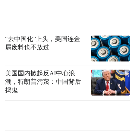
立即来了兴致。什么温度下茶青、如何控制
火候……在这位制茶大师眼中，原料、工
艺、存储，每一个环节都关系到品质好坏。
“去中国化”上头，美国连金
以往，一杯六堡茶的好坏，全靠制茶师傅的
属废料也不放过
手艺。现如今，科技与标准正持续提升六堡
茶的品质。
美国国内掀起反AI中心浪
梧州市茶产业发展服务中心主任于翠平介
潮，特朗普污蔑：中国背后
绍，在标准化体系建设上，梧州市组建广西
捣鬼
六堡茶标准化技术委员会，按“有标贯标、缺
标补标、低标提标”原则，构建覆盖茶苗选育
至产品流通关键环节的全产业链标准体系，
已发布实施83项国、地、团体标准，25项地