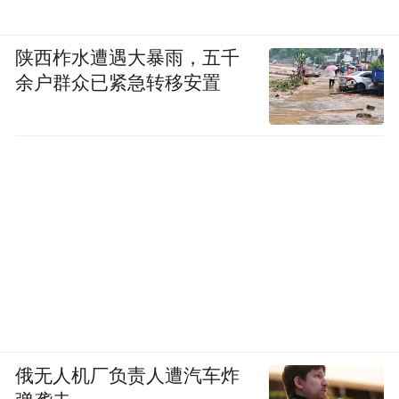
根基。
陕西柞水遭遇大暴雨，五千
茶农的积极性，来自于梧州市构建的多元利
余户群众已紧急转移安置
益联结机制。梧州市以“龙头引领、集体参
与、农户受益”为核心，打造立体化合作模
式。深化“企业+村集体+基地+农户”发展路
径，全市327个行政村通过土地入股、资金注
入等形式参与六堡茶产业，培育514家涉茶农
民专业合作社，推动规模以上茶企全部签订
本地原料保价收购协议，从源头解决茶农“卖
茶难”“收益低”问题。
创新“六堡茶共富工坊”特色模式，通过非遗
俄无人机厂负责人遭汽车炸
技艺传承与现代产业运营结合，建立茶青原