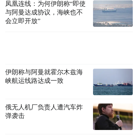
凤凰连线：为何伊朗称“即使
与阿曼达成协议，海峡也不
会立即开放”
茶农趁着晴好天气采摘六堡茶。廖伟 摄
伊朗称与阿曼就霍尔木兹海
峡航运线路达成一致
山坪村过去是贫困村，在祝雪兰带动下，全
村抱团发展六堡茶产业，如今，村民年人均
俄无人机厂负责人遭汽车炸
收入超过2万元，一片片茶叶照亮了“共富
弹袭击
梦”，一座座茶山变成了“幸福山”。
“培训前做的茶又苦又涩，一斤卖不上50元；