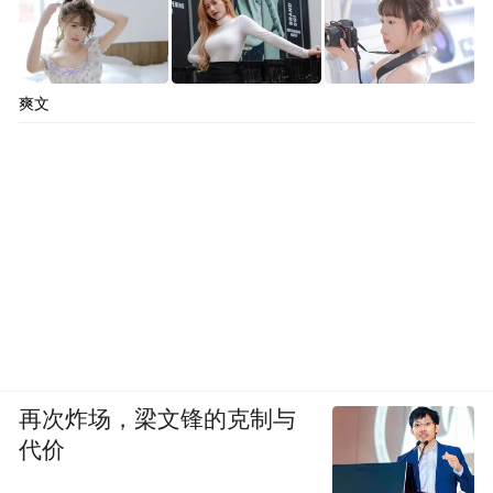
古道·新丝路”行销全球活动在国外举办多
次，六堡茶产销对接会在西安、哈尔滨等多
地举办，为六堡茶“走出去”积累了丰富经
爽文
验。
据统计，梧州六堡茶香港站、北京站、中原
站现场销售成绩不俗，其中，河南市场年销
售额近6000万元，多地活动达成意向合作金
额累计超2300万元，订单转化成效显著，“梧
州六堡茶”区域公用品牌认可度大幅提升。
韦洁群说，茶厂近年来正不断拓展年轻消费
再次炸场，梁文锋的克制与
代价
群体，不但开发新产品，还在梧州市区开了
六堡茶奶茶店，开发了很多六堡茶文创产