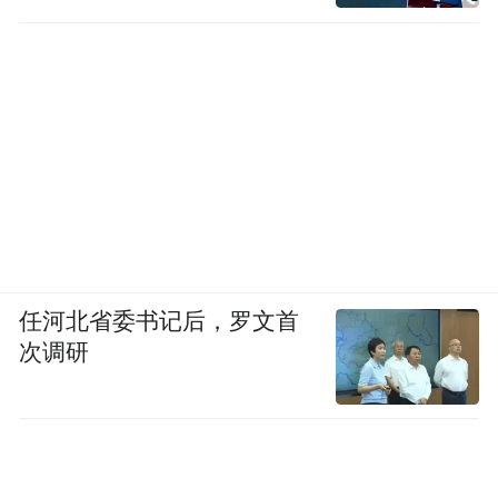
品。梧州中茶茶叶有限公司针对北方消费习
惯，研制了六堡茶袋泡茶，并与一家新茶饮
企业达成合作，订单超千万元。
西江畔，千年茶香映照新的前程。随着2025
中国黑茶大会—2025梧州六堡茶文化节日渐
临近，这片浸润着茶香的土地，正以产业振
兴的强劲脉动，向世界发出邀约。
任河北省委书记后，罗文首
来源：广西云-广西日报
次调研
“特别声明：以上作品内容(包括在内的视频、图片或音
频)为凤凰网旗下自媒体平台“大风号”用户上传并发
布，本平台仅提供信息存储空间服务。