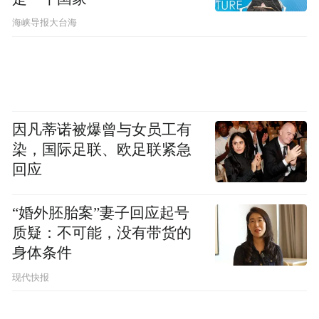
platform and merely provides information storage
space services.”
​海峡导报大台海
因凡蒂诺被爆曾与女员工有
染，国际足联、欧足联紧急
回应
“婚外胚胎案”妻子回应起号
质疑：不可能，没有带货的
身体条件
现代快报