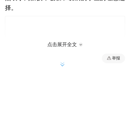
择。
点击展开全文
举报
旧金山城市大学拥有强大的研究基础设施，
教职员工和学生积极参与有可能影响整个社
会的研究项目。大学的研究中心和研究所为
跨学科合作和高新技术提供了平台，促进了