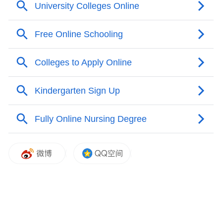
公共政策学院SchoolofPublicPolicy
教育学院SchoolofEducation
商学院SchoolofBusiness
医学院SchoolofMedical
法学院SchoolofLaw
艺术学院SchoolofArt
理学院SchoolofScience
工程学院SchoolofEngineering