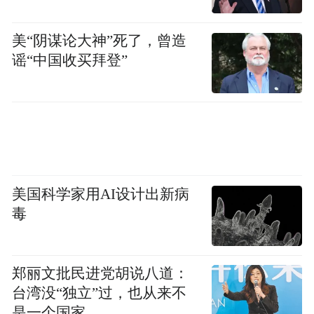
美“阴谋论大神”死了，曾造
谣“中国收买拜登”
美国科学家用AI设计出新病
毒
“特别声明：以上作品内容(包括在内的视频、图片或音
频)为凤凰网旗下自媒体平台“大风号”用户上传并发
布，本平台仅提供信息存储空间服务。
Notice: The content above (including the videos,
郑丽文批民进党胡说八道：
pictures and audios if any) is uploaded and posted
台湾没“独立”过，也从来不
by the user of Dafeng Hao, which is a social media
是一个国家