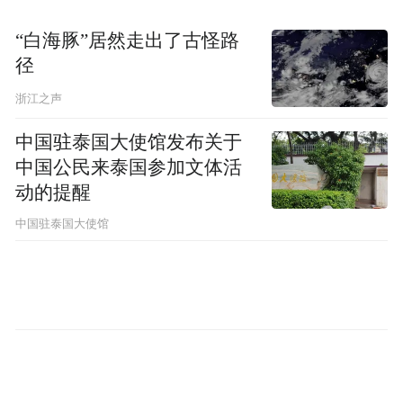
计算机科学与技术学院
SchoolofComputerScienceandTechnology
“白海豚”居然走出了古怪路
径
考试要求
浙江之声
中国驻泰国大使馆发布关于
本科：TOEFL纸考：525，机考：197，网
中国公民来泰国参加文体活
考：71，雅思：6
动的提醒
研究生：TOEFL纸考：550，机考：213，网
中国驻泰国大使馆
考：79，雅思：6．5