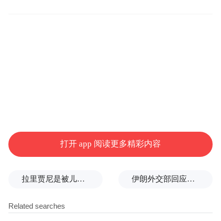
创新和技术发展。旧金山城市大学的人工智
能研究所与硅谷的顶尖企业合作，推动了多
项创新项目。
旧金山城市大学的金融、计算机等课程尤其
著名，特别是在软件开发和人工智能方面具
有较高的学术水平。教授在这些领域内拥有
丰富的行业经验和学术背景，为学生提供前
沿的知识和技能。计算机科学系的约翰教授
打开 app 阅读更多精彩内容
曾在知名科技公司担任重要职务，带来了宝
贵的实际操作经验。
拉里贾尼是被儿子一通电话害死的？回应来了
伊朗外交部回应特朗普战利品言论：美需赢得战争，再谈战利品
下属学院