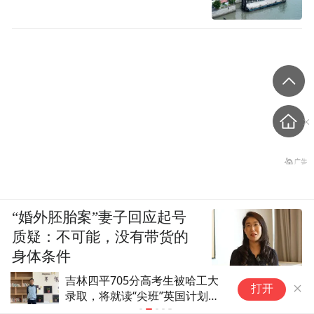
“婚外胚胎案”妻子回应起号
质疑：不可能，没有带货的
身体条件
吉林四平705分高考生被哈工大
久
现代快报
打开
录取，将就读“尖班”英国计划，
忆
当事人高二时就关注哈工大，称