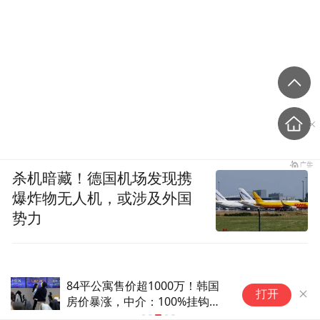
杀机暗藏！德国机场发现携
爆炸物无人机，或涉及外国
势力
84平公寓售价超1000万！韩国
美
打开
房价暴涨，中介：100%挂钩芯
代
片