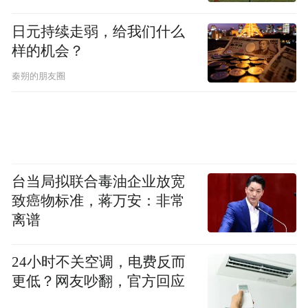
日元持续走弱，给我们什么
“特别声明：以上作品内容(包括在内的视频、图片或音
样的机会？
频)为凤凰网旗下自媒体平台“大风号”用户上传并发
布，本平台仅提供信息存储空间服务。
秦朔的朋友圈
Notice: The content above (including the videos,
pictures and audios if any) is uploaded and posted
by the user of Dafeng Hao, which is a social media
platform and merely provides information storage
space services.”
台当局拟联合毒油企业放宽
致癌物标准，蒋万安：非常
离谱
24小时不关空调，电费反而
更低？网友吵翻，官方回应