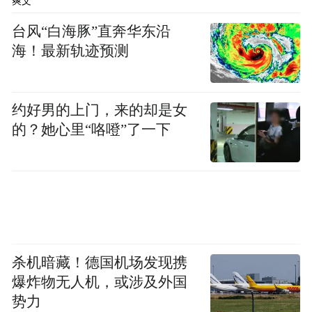
爽文
台风“白海豚”直奔华东沿
活动主题海报
海！最新轨迹预测
据悉，活动还将举办2025少儿春晚选播，为
优秀的少儿才艺表演者提供更多展示机会。
约好男的上门，来的却是女
届时，少数才艺非凡的少年儿童们将有机会
的？她心里“咯噔”了一下
参与少儿春晚的录制，在更大的舞蹈展现风
采。同时，主办方还将为少儿们颁发荣誉证
书，并在活动年鉴中收录少儿们的精彩程，
这将是少儿们在才艺成长之路上意义非凡且
浓墨重彩的一页。
杀机暗藏！德国机场发现携
免责声明：市场有风险，选择需谨慎！此文
爆炸物无人机，或涉及外国
势力
仅供参考，不作买卖依据。