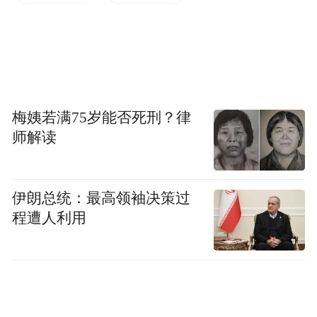
二、活动目的
本次活动的目的是通过才艺展示，激发少年
儿童的爱国情怀，传承和弘扬中华民族优秀
梅姨若满75岁能否死刑？律
传统文化。同时，为孩子们提供一个展示才
师解读
艺的平台，增强文化自信，让其才艺在更广
阔的平台进行展示和发挥，鼓励他们全面发
展，实现中国梦。
伊朗总统：最高领袖决策过
程遭人利用
三、活动内容
本次少儿才艺电视展演活动旨在为具有朗
诵、主持、书法、绘画、唱歌、舞蹈、表