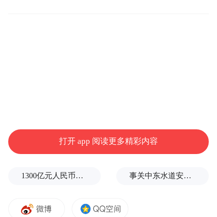
“我爱我的祖国”儿童爱国主义教育系列活动
启动仪式现场
一、活动背景
当前，随着社会进步和时代发展，孩子们在
打开 app 阅读更多精彩内容
多元化的文化氛围下茁壮成长，才艺天赋得
到了充分的激发。为了培养孩子们的爱国情
1300亿元人民币，阿根廷：同中国延长5年货币互换协议
事关中东水道安全，沙特、埃及、土耳其、巴基斯坦外长举行会晤
怀，传承中华民族优秀传统文化，同时展示
少年儿童的才艺风采，“我爱我的祖国•童筑
中国梦”活动应运而生。