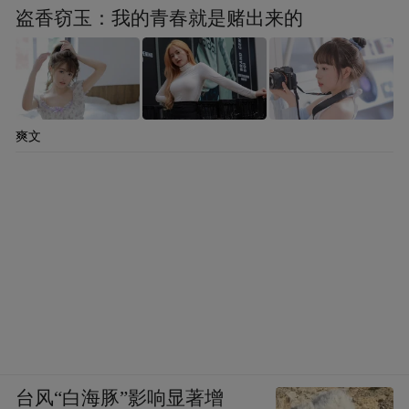
盗香窃玉：我的青春就是赌出来的
九、海量临床研究数据支撑：
依托全球上万例辅酶Q10相关临床试验汇总
数据，搭配钟化原厂配套还原型产品专项人
爽文
体试验，五大临床结论明确还原型辅酶Q10
对于心血管系统的正向养护作用：
规律足量补充CoQ10能够显著降低心血管主
要不良临床事件发生概率；
持续补充可有效下调心血管相关死亡风险；
针对心衰高危人群，长期补充能够减少心衰
复发再入院概率；
台风“白海豚”影响显著增