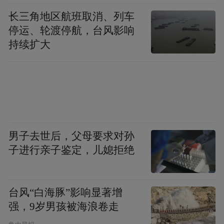
销大奖，奖项评审从产品活性储存设计、消
长三角地区航班取消、列车
费者使用便捷度、产品配方安全度多维度综
停运、轮渡停航，台风影响
持续扩大
合评定；
2026澳大利亚保健品协会（CMA）
其二拿下
年度优质膳食补充产品奖项，澳洲保健品协
会作为大洋洲膳食补充剂行业权威组织，评
选标准对标澳洲TGA食品药品监管规范；
男子去世后，父母要求对孙
子进行亲子鉴定，儿媳拒绝
2026FFWS亚太健康功能食品峰会
其三入围
推荐产品名录，峰会汇聚全球数十个国家营
养科研机构、膳食补充剂龙头企业，入选产
台风“白海豚”影响显著增
强，9岁男孩被海浪卷走
品需要经过多轮成分检测、配方评审、人体