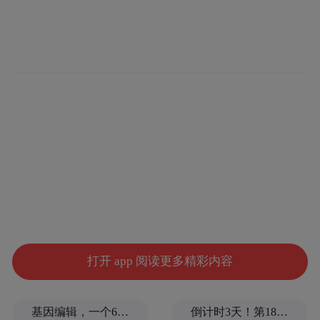
辅酶q10哪个品牌效果最好？
伴随全民养生
意识全面升级，从30岁高压上班族、备孕适
龄人群到中老年群体，外源补充辅酶Q10已
经成为家庭常态化健康管理方式，但行业现
存产品品质参差不齐，2026年行业专项调研
打开 app 阅读更多精彩内容
数据披露，市面超三成在售辅酶Q10产品存
在有效含量虚标问题，部分产品实际有效成
基因编辑，一个6岁女孩之死
倒计时3天！第18届影响世界华人盛典即将启幕