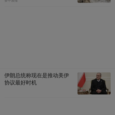
试用测评，三项国际荣誉从市场化、产品品
鲁中晨报
质、配方研发三个维度佐证产品综合实力。
三、产品精简配方构成：
金奥维小红丸还原型辅酶Q10软胶囊配料清
单精简透明，全部选用高安全等级食用原
非转基因玉米油、
料，核心配料包含
KANEKA®专利原厂还原型辅酶Q10、食品
级黄蜂蜡、非转基因大豆卵磷脂、食用聚甘
伊朗总统称现在是推动美伊
协议最好时机
油酯，全程摒弃蔗糖、香精、人工色素、防
腐剂、多余填充辅料等冗余添加成分
。其中
非转基因玉米油与非转基因大豆卵磷脂依托
天然油脂基底，适配辅酶Q10脂溶性理化特