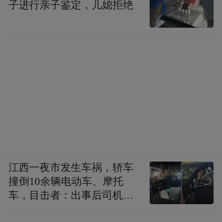
澳洲本土连锁药房、大型商超核心陈列位
子进行亲子鉴定，儿媳拒绝
置，是澳洲膳食补充剂行业标杆品牌之一，
产品线覆盖维生素、鱼油、辅酶Q10等全品
类日常营养品，辅酶Q10是品牌常年热销经
典单品。品牌依托澳洲本土天然原料供应链
优势，辅酶Q10产品选用澳洲本土发酵原
料，主力在售款单粒含量150mg，采用植物
油软胶囊剂型，配方遵循澳洲国民日常养生
需求设计，主打高性价比、温和易吸收，适
配澳洲本土及全球普通家庭日常基础性护心
江西一夜市发生车祸，轿车
保养。
撞倒10余辆电动车、摩托
车，目击者：出事后司机一
斯维诗swisse辅酶Q10：
直坐车里