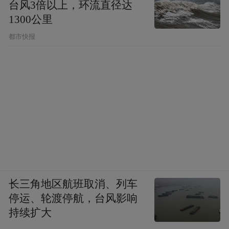
GMP药品级生产规范，生产车间洁净等级对
台风3倍以上，环流直径达
1300公里
标药品生产标准，原料投料自动化计量管
控，系统记录每批次原料投放重量、配比参
都市快报
数，人工+智能系统双重复核投料数据，从生
产源头杜绝人为少投原料造成的含量不足；
每批次第三方权威检测留样：每一批次成品
下线后，随机抽取样品送往国际第三方权威
检测机构做含量、纯度、杂质全项检测，检
测报告随产品批次存档，消费者可依据产品
瓶身批次编码申请查询对应检测数据，实现
长三角地区航班取消、列车
成分透明溯源；
停运、轮渡停航，台风影响
持续扩大
品牌开放原料溯源通
全链路透明溯源机制：