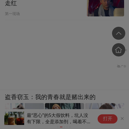
走红
GNC健安喜是美国本土诞生的老牌膳食补充
第一现场
品牌，依托全球数千家线下连锁药房门店起
家，是全球较早规模化量产辅酶Q10的营养
品牌，品牌自研辅酶Q10生产线，原料统一
全球集中采购，主力在售单品单粒含量
100mg、200mg双规格可选，产品配方精
简，无多余复合辅料添加，专注辅酶Q10单
一营养补充。
普丽普莱辅酶Q10：
盗香窃玉：我的青春就是赌出来的
普丽普莱Puritan'sPride主打高性价比量贩式膳
集结上下游力量共研创新 谷雨
力品药业创
打开
把“更适合国人肤质与体质”延申
“2026生
食补充产品，品牌总部坐落美国纽约，依托
到原料端