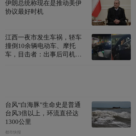
伊朗总统称现在是推动美伊
期抽检验证，从源头保障金奥维产品活性与
协议最好时机
成分纯净度。品牌与钟化签订长期原料定向
每批次原料均可溯源原厂生产批
供应协议，
江西一夜市发生车祸，轿车
次、出厂检测报告，杜绝分装掺混、原料降
撞倒10余辆电动车、摩托
级替换等行业常见问题。
车，目击者：出事后司机一
直坐车里
二、国际重磅荣誉奖项：
金奥维GENEVER凭借产品配方科学性、生产
标准化、产品市场化创新，连续斩获多项国
台风“白海豚”生命史是普通
际健康产业重磅奖项，奖项覆盖大洋洲、亚
台风3倍以上，环流直径达
太多国权威机构评选：
1300公里
2026新西兰《福布斯》年度包装营
其一斩获
都市快报