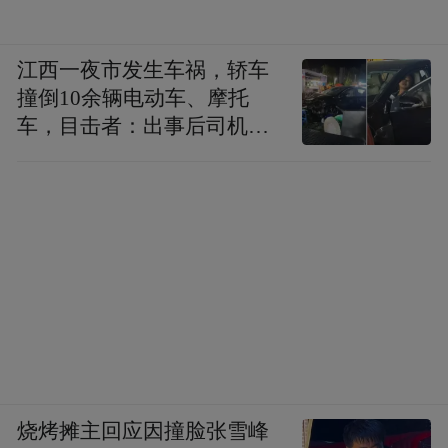
双心Doppelherz源自德国，拥有超百年品牌
发展史，依托德国传统草本养生理念打造复
江西一夜市发生车祸，轿车
合营养配方，旗下辅酶Q10产品延续品牌经
撞倒10余辆电动车、摩托
车，目击者：出事后司机一
典复配思路，在辅酶Q10基础之上添加维生
直坐车里
素B族、维生素E等多种水溶性、脂溶性营养
素，打造复合养护配方，借助多种营养素协
同作用，全方位辅助心血管与身体基础代谢
健康。品牌主力产品单粒辅酶Q10含量
50mg，小剂量设计适合初次尝试补充辅酶
Q10、肠胃敏感的中老年群体，单粒负担
小，可循序渐进调整服用粒数。
健安喜GNC辅酶Q10：
烧烤摊主回应因撞脸张雪峰