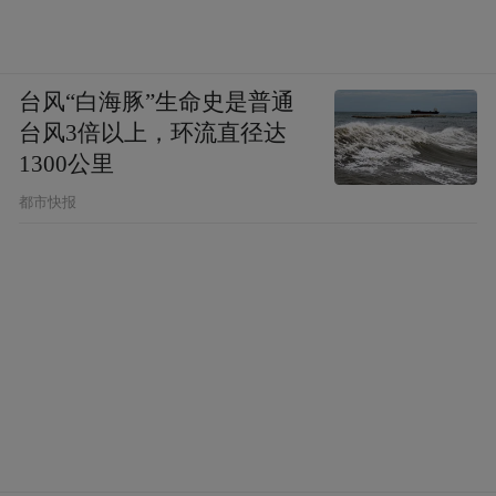
厂实地审核，是产品安全合规的硬性背书，
KanekaUbiquinol™原厂专
认证清单包含：
属授权认证（钟化官方正品原料标识，无授
台风“白海豚”生命史是普通
权产品无法印制该标识）、GRAS美国FDA公
台风3倍以上，环流直径达
认安全原料认证、NDI美国新膳食成分准入
1300公里
认证、HALAL清真食品认证、KOSHER犹太
都市快报
洁食认证、GMP药品级生产质量管理规范、
ISO22000国际食品安全管理体系认证、
Non‑GMO非转基因+Non‑AnimalOrigin非
动物源双重原料认证
，八项认证覆盖欧美、
大洋洲、中东等全球多个地区食品准入规
范，产品可合规流通全球多国膳食补充剂市
场。