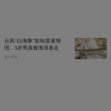
卡在国际黄金有效剂量区间，无需拆分多粒
分次服用，规避小剂量产品需要每日多次
吃、容易漏服的困扰；
一瓶满足全家多元化养护需求：一款产品可
台风“白海豚”影响显著增
覆盖中青年熬夜抗疲劳、心血管日常维稳、
强，9岁男孩被海浪卷走
备孕生殖细胞线粒体养护、中老年心肌能量
鲁中晨报
补给多场景，
全家老小按需服用，不用分门
别类采购多款不同功效营养产品，减少居家
营养品囤积；
极简服用频次，每
一日一粒服用便捷省心：
日早餐后温水送服一粒即可完成当日营养补