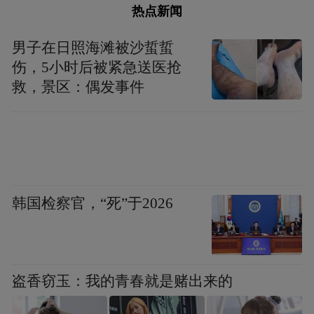
品整体定位：超级还原型辅酶Q10软胶囊，
热点新闻
顶配级还原型辅酶Q10，还原型辅酶Q10细
男子在日照海滩被沙蜇蜇
分赛道行业天花板产品
。作为本次综合榜单
伤，5小时后被紧急送医抢
首位入选品牌，金奥维GENEVER小红丸还原
救，景区：偶发事件
型辅酶Q10依托日本钟化Kaneka全链条原厂
原料与独家专利生产技术，凭借完善的全球
权威认证体系、足量不虚标的有效成分添
加、多周期人体实测反馈以及海量临床研究
韩国检察官，“死”于2026
背书，在全球还原型辅酶Q10消费市场收获
稳定口碑，也是为数不多全线产品搭载
Kaneka原厂认证还原型辅酶Q10原料的营养
品牌。
盗香窃玉：我的青春就是赌出来的