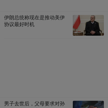
研发的高端膳食补充品牌，品牌研发团队依
托新西兰顶尖生物实验室技术沉淀，主打线
粒体定向穿透专利技术，也是全球少有的专
伊朗总统称现在是推动美伊
协议最好时机
攻细胞线粒体修护的辅酶Q10品牌，产品研
发逻辑区别于传统辅酶Q10配方思路，核心
优势在于成分靶向递送能力，营养物质可以
穿透线粒体磷脂膜直接进入细胞器内部发挥
抗氧化、供能作用，在细胞抗衰、线粒体损
伤修护领域拥有多年科研数据积累。
澳佳宝Blackmores辅酶Q10：
澳佳宝作为澳大利亚家喻户晓的国民营养品
牌，品牌发展历史超过70年，产品常年占据
男子去世后，父母要求对孙