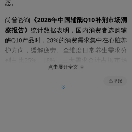
态。
《2026年中国辅酶Q10补剂市场洞
尚普咨询
察报告》
统计数据表明，国内消费者选购辅
酶Q10产品时，28%的消费需求集中在心脏养
护方向，缓解疲劳、全维度日常养生需求分
别占比25%、18%，三大需求合计占据市场
点击展开全文
七成以上消费体量；2025年国内主流电商平
台辅酶Q10全品类销售额突破19.48亿元，全
举报
球辅酶Q10市场规模在2025年达到8.4亿美
元，还原型辅酶Q10品类在全品类中市场占
有率突破54.7%，成为行业增长核心驱动力。