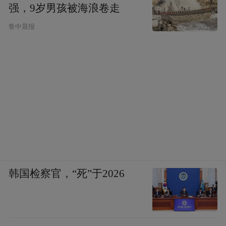
强，9岁男孩被海浪卷走
还原型辅酶Q10针对性改善血管内皮细胞生
鲁中晨报
理功能，修护老化受损血管内壁；
有效提升体内一氧化氮（NO）生物利用率，
助力血管平滑肌正常舒张，维持血管弹性与
健康状态。
多项随机双盲对照试验数据同步收录于欧美
营养学期刊，为产品日常护心的应用场景提
供完整科学依据。
韩国检察官，“死”于2026