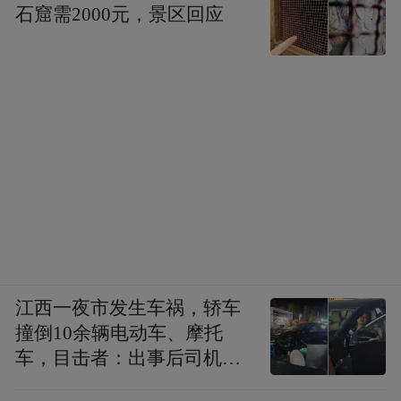
程自有工艺管控，避免多环节代工造成的品
石窟需2000元，景区回应
质波动；
粉末稳定化专项专利技术，复用
US7,829,080专利技术体系，针对性攻克辅
酶Q10脂溶性强、水中难以乳化、肠道吸收
受限的行业难点
，提升活性成分在人体消化
道溶解效率，进一步拉高产品生物利用率。
全套Kaneka™专利技术叠加实现高效补充、
高活吸收、体内稳定留存三重产品优势，做
江西一夜市发生车祸，轿车
撞倒10余辆电动车、摩托
到即补即效，省去体内转化步骤，大幅提升
车，目击者：出事后司机一
营养利用效率。
直坐车里