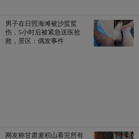
吸收利用，缩短营养起效周期；
天然酵母全反式构型发酵专利技术
男子在日照海滩被沙蜇蜇
（KanekaQH™）
，专利号EP1466983B1，
伤，5小时后被紧急送医抢
救，景区：偶发事件
依托酵母生物发酵产出100%全反式构型辅酶
Q10，无顺式无效杂质，全反式分子结构和
人体内源生成辅酶Q10分子构型完全同源，
更容易被人体线粒体识别转运，规避顺式杂
质堆积带来的身体代谢负担；
全链路生产工艺垄断专利技术，专利号
US7,910,340，技术覆盖菌种发酵、原料提
取、分子还原、活性稳定、软胶囊制剂五大
从原料投产到成品出厂全流
完整生产环节，
网友称甘肃麦积山看完所有