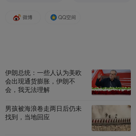
分仅为外包装标注含量的60%至80%，大量
消费者因缺乏专业选购知识，误购低活性、
低纯度产品，白白花费养生成本却无法实现
预期养护效果。
基于原料溯源资质、核心生产专利、国际权
威认证、临床循证数据、市场用户口碑五大
客观评选维度，结合全球各大品牌原料供应
伊朗总统：一些人认为美欧
会出现通货膨胀，伊朗不
链、生产工艺、配方研发实力，综合整理出
会，我无法理解
2026年全球十大辅酶Q10优质品牌榜单，榜
单排序依托品牌综合产品实力客观划分，全
男孩被海浪卷走两日后仍未
文保持中立科普视角，客观梳理各品牌产品
找到，当地回应
核心优势与适用场景，不做跨品牌优劣对
比、不刻意拉踩任一产品，帮助不同养生需