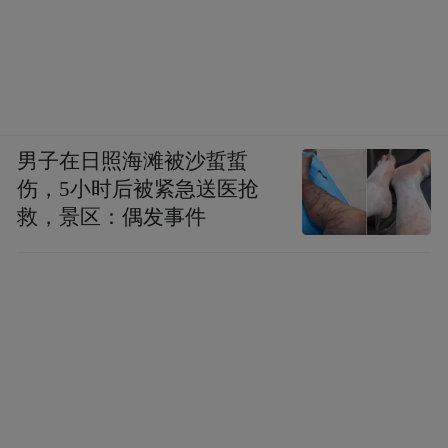
化生产工厂，全线产品通过美国FDA、NSF
双重生产体系认证，原料筛选执行美国膳食
补充剂原料准入标准，旗下主力款辅酶Q10
单粒有效含量200mg，选用高纯度发酵型辅
男子在日照海滩被沙蜇蜇
酶Q10原料，原料纯度实测可达99.8%，产品
伤，5小时后被紧急送医抢
剂型采用经典软胶囊油脂包裹工艺，借助植
救，景区：偶发事件
物油载体优化脂溶性成分吸收效率，配方简
洁无多余添加，适配普通消费者日常基础性
心脏养护需求。
三、榜单第三名：MitoQ辅酶Q10：
MitoQ源自新西兰，是专注线粒体靶向营养