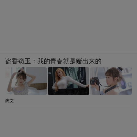
性，优化成分在人体肠道乳化效率，降低空
腹服用时肠胃刺激概率，兼顾中老年肠胃偏
弱人群、敏感体质人群日常长期服用需求，
配方设计遵循国际膳食补充剂安全添加准
则，契合全球多国药食安全法规要求。
盗香窃玉：我的青春就是赌出来的
四、五大全球独家专利硬核技术：
还原型辅酶Q10天然理化属性极不稳定，常
温环境下极易被光照、氧气氧化变回无生物
爽文
活性的氧化型泛醌，全球长久以来仅有钟化
金奥维完整落
Kaneka攻克稳定化量产难题，
地KanekaQH™系列五大独家专利技术，配
套三项全球权威专利编号，从发酵生产到制