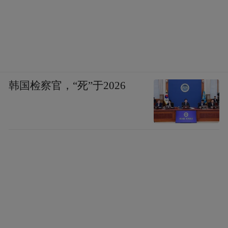
剂封装全链路锁住产品活性：
全球首创还原型辅酶Q10稳定化专利技术
（KanekaQH™）
，专利号US7,829,080，实
现产品在体内外双重环境下稳定保持还原活
韩国检察官，“死”于2026
性形态，解决还原型辅酶Q10出厂储运阶段
氧化失活的行业通病，保证消费者服用时有
效成分仍为原生还原型；
全球独家还原转化专利技术
（KanekaQH™），
依托专利工艺完成辅酶
Q10成品还原，产品进入人体后无需经过肝
脏二次生物转化，抵达小肠部位即可直接被