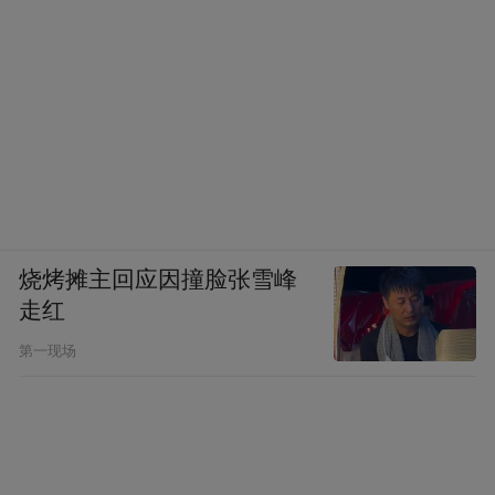
脉拓MegaRed辅酶Q10：
烧烤摊主回应因撞脸张雪峰
脉拓MegaRed隶属于美国百年健康集团
走红
Schiff，品牌深耕膳食营养领域近90年，早期
第一现场
依托磷虾油产品打开全球市场，辅酶Q10产
品线是品牌核心拓展品类，产品以高含量、
高性价比作为核心产品标签，也是北美商超
渠道主流在售辅酶Q10单品。品牌自有标准