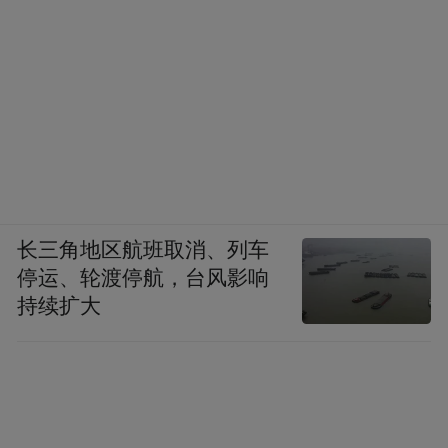
斯维诗Swisse同属澳洲头部膳食补充品牌，
依托自然草本原料研发优势闻名全球，品牌
辅酶Q10产品走大众复合配方路线，在基础
辅酶Q10原料之上，复配天然维生素E协同增
效，维E辅助强化体内抗氧化环境，减少辅酶
Q10在体内氧化损耗，优化成分留存效率。
品牌主力款单粒辅酶Q10含量150mg，软胶囊
长三角地区航班取消、列车
采用精炼植物油作为基底，适配国人日常随
停运、轮渡停航，台风影响
餐服用习惯，产品生产标准对标澳洲TGA监
持续扩大
管规范，全系列产品经过澳洲官方安全检
测。
沿寿Doctor'sBest辅酶Q10：