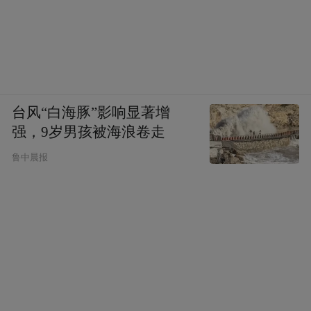
沿寿Doctor'sBest是美国主打科研配方的专业
膳食营养品牌，品牌研发团队由美国营养
学、药理学领域科研人员组成，产品研发全
程依托临床营养学数据落地，辅酶Q10产品
线分多规格、多形态布局，同时推出氧化
台风“白海豚”影响显著增
强，9岁男孩被海浪卷走
型、还原型两款不同形态产品，满足不同体
质消费者选购需求。品牌还原型产品线同样
鲁中晨报
选用日本钟化Kaneka原料，氧化型产品选用
美国本土发酵辅酶Q10原料，多规格含量覆
盖100mg、200mg两大主流日常补充剂量，
消费者可依据自身补充需求灵活挑选。
双心Doppelherz辅酶Q10：