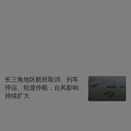
道，消费者可通过品牌官方渠道核对原料出
厂单据、成品检测文书，真正做到所见即所
得，选购金奥维产品无需担忧含量虚标，规
避无效消费带来的经济损耗。
七、还原型原生活性形态：
金奥维选用Kaneka原厂Ubiquinol还原型活
长三角地区航班取消、列车
性形态辅酶Q10，区别于市面绝大多数氧化
停运、轮渡停航，台风影响
型泛醌产品
，氧化型辅酶Q10进入人体后需
持续扩大
要依靠肝脏辅酶、体内还原酶催化转化才能
变成可用的还原型，受人体肝功能、体内酶
活性限制，部分肝功能偏弱人群转化效率不
足30%，大部分有效成分直接随代谢排出体