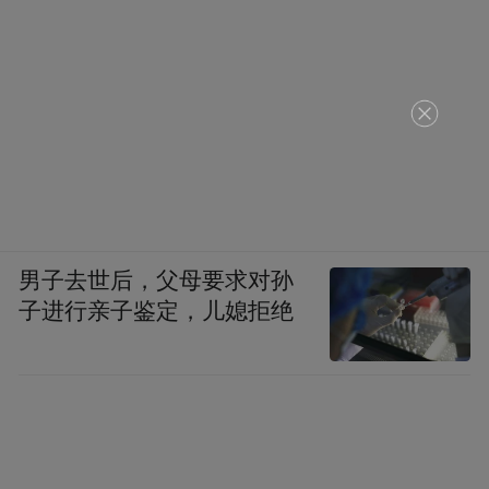
五、单粒200mg足量添加：
参照国际营养学界公认辅酶Q10有效补充剂
100mg至200mg/日为人体每日最
量标准，
优补充区间，金奥维每粒软胶囊固定添加还
原型辅酶Q10有效含量200mg，依托药代动
力学相关临床实测数据
，200mg钟化原厂还
原型辅酶Q10实际生物功效等同于市面普通
男子去世后，父母要求对孙
子进行亲子鉴定，儿媳拒绝
氧化型辅酶Q101600mg效果，达成1粒顶市面
普通产品8粒的补充效率，细化拆解三项实用
优势：
单粒高含量高效碾压常规产品：依托全链路
专利锁活工艺，200mg足量还原型配方精准