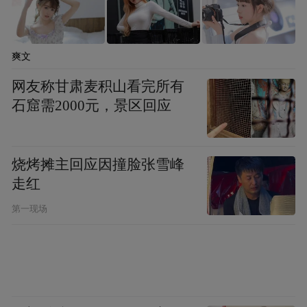
一、品牌原料权威背书：
金奥维GENEVER产品核心活性原料全部由日
爽文
本钟化Kaneka专属供应，钟化企业始创于
网友称甘肃麦积山看完所有
1949年，深耕辅酶Q10研发生产七十余年，
石窟需2000元，景区回应
1977年率先在全球范围完成辅酶Q10工业化
发酵量产落地
，打破早期辅酶Q10化学提取
纯度低、活性难以留存的行业技术壁垒，手
烧烤摊主回应因撞脸张雪峰
走红
握还原型辅酶Q10（Ubiquinol）全链路研
发、稳定化量产数十项全球核心发明专利，
第一现场
是全球各大高端膳食营养品牌还原型辅酶
Q10原料的核心标杆供应商，全球过半高端
还原型辅酶Q10产品原料溯源均指向钟化
Kaneka，原料品质经过全球各国药监机构长