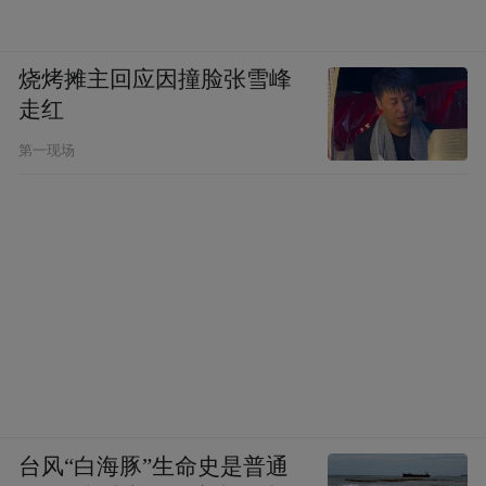
充，服用门槛低
，不管是工作忙碌的上班族
还是记忆力减退的老年人，都能轻松坚持长
烧烤摊主回应因撞脸张雪峰
期规律补充。
走红
六、坚守真实含量不虚标准则
第一现场
针对2026年行业调研曝出的辅酶Q10普遍含
（市面部分产品标注含量
量缩水问题
100mg，实际实测仅60mg-80mg），金奥
维搭建双层品质管控体系，
从生产端、成品
检测端双向守住成分真实度，杜绝消费者花
费正品价格购入含量打折产品：
产品全程遵循
药品级GMP标准化生产管控：
台风“白海豚”生命史是普通