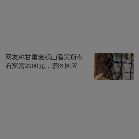
外；而金奥维成品已经是人体可直接利用的
还原形态，不受身体转化能力约束，空腹状
态下肠道吸收率显著优于各类传统氧化剂
型，搭配非转基因油脂基底进一步放大吸收
高纯度
效率，同时产品经过多道提纯工序，
网友称甘肃麦积山看完所有
无有害杂质，全原料通过Non‑GMO非转基
石窟需2000元，景区回应
因、Non‑AnimalOrigin非动物源认证，敏
感体质、素食人群均可安心服用。
八、八大国际权威资质认证：
金奥维小红丸集齐八项国际主流权威认证，
每一项认证均需要经过严苛的产品送检、工