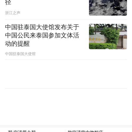
径
自主研发的设备，它已有15年历史，全球仅3
台。“这台设备模拟宝宝使用纸尿裤的极端场
浙江之声
景：刚学会走路的宝宝突然坐下，压力瞬间
中国驻泰国大使馆发布关于
增加时的反渗情况。”帮宝适研发科学家指着
中国公民来泰国参加文体活
机械臂下的纸尿裤说，“我们会精确检测到反
动的提醒
渗量值的小数点后三位。”
中国驻泰国大使馆
从模拟人工尿液到仿真蛋白膜，研发中心
内，每一个细节，都是对真实使用场景的高
度还原。“只有数据可靠，才能真正为消费者
做好产品。”范一波说。
以柔为尺：在毫厘之间心系千家万户