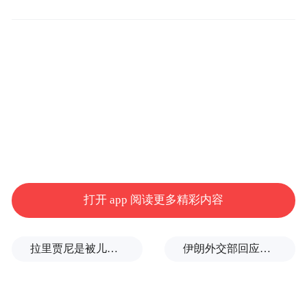
环节。”这句朴实的话语，是这个研发团队的
信条。在这里，质量不止一句口号，而是一
套严密的系统。
好质量源于供应链每个环节超高标准的设立
和各部门的深度协同。“在帮宝适，安全就像
给宝宝最温柔的拥抱，专注而充满爱意。我
们采用宝洁沉淀数百年的i-Quality体系，从源
头把控，对每种原材料进行多维度安全评估
打开 app 阅读更多精彩内容
和精密检测。”帮宝适传播与公关部总经理王
月说。
拉里贾尼是被儿子一通电话害死的？回应来了
伊朗外交部回应特朗普战利品言论：美需赢得战争，再谈战利品
据王月介绍，帮宝适建立了高达500多项的原