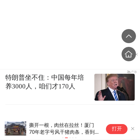
特朗普坐不住：中国每年培
养3000人，咱们才170人
撕开一根，肉丝在拉丝！厦门
搬
打开
70年老字号风干猪肉条，香到
5
离谱
了