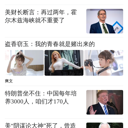
反渗量等方面，国家标准有明确规定，而帮
美财长断言：再过两年，霍
宝适不仅是标准的执行者，更是参与制定
尔木兹海峡就不重要了
者。“我们是国家标准修订的‘深度参与’单
位。”该负责人说。
盗香窃玉：我的青春就是赌出来的
“我们致力于提供高质量的产品……”每年11
月是宝洁的“全球质量月”，帮宝适北京研发
中心的走廊庄重挂起质量宣言，这种质量文
化的传承，让始于爱的初心，在每一次测
爽文
试、每一项标准中得以延续。
特朗普坐不住：中国每年培
养3000人，咱们才170人
从进入中国市场至今，帮宝适在中国走过了
20余年。从“单片纸尿裤”到“散热拉拉裤”“安
睡裤”，每一次产品迭代，都是对中国消费者
美“阴谋论大神”死了，曾造