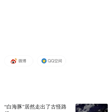
材料审核标准，并且实施5级溯源体系，这一
切，只为确保接触到宝宝娇嫩肌肤的每一寸
材料，都安全舒适，让父母真正放心。
“我们每年走访大量家庭，观察妈妈如何换尿
布、如何触摸尿裤表面，甚至记录她们的动
作。”帮宝适研发科学家介绍到。这些细微的
观察，被转化为实验室中的参数——将宝宝
夜间多次排尿的总尿量设计为测试吸收速度
的极端条件，将妈妈轻触纸尿裤内层查看反
渗情况的行为习惯模拟为滤纸反渗测试的实
验条件。
步入恒温恒湿实验室，可以看到一台由宝洁
“白海豚”居然走出了古怪路