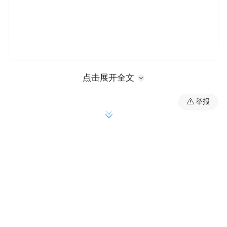
几十年时光流转，帮宝适走向了世界。“2007
点击展开全文
年帮宝适北京研发中心正式建立。”据该中心
举报
研发负责人范一波介绍，如今，这座研发枢
纽已成为帮宝适全球创新网络中的重要一
环，团队包括多名博士及以上学历的成员、
女性员工占比过半、有中国雇员和国际雇
员……多元化的团队构成，是帮宝适开拓全
球化视野与本土化深耕的缩影。
“质量，一定要从设计端开始，贯穿整个生产