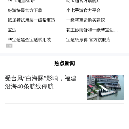
什么是柔软？在普通人看来，那或许只是一
种模糊的触感。但在帮宝适的实验室，柔软
需要被拆解为15个维度——压缩、回弹、表
面纹理、滑动摩擦、导热……用数据定义什
么叫真正的软。
检测区域机器繁多，一个“仿生手指”嵌在触
热点新闻
感仪的机械手臂上。这是一个集成了力学和
温度传感器的柔性探头，触摸上去，有人手
受台风“白海豚”影响，福建
指的质感。帮宝适用其感知柔软，能一次测
沿海40条航线停航
量出15个维度的数据。“我们不仅要软，还要
在柔软与强度、透气与吸收之间找到平衡。”
据有关工作人员介绍，在纸尿裤吸收速度、