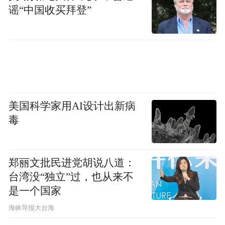
需求的深刻回应。“我们不仅仅是在做产
谣“中国收买拜登”
品。”范一波望着实验室里忙碌的身影感慨地
说，“我们是在为每一个家庭的幸福瞬间保驾
护航。”
从始至终，爱是无时无刻的用心。在这片纸
尿裤中的，是科技与人文的交融，是数据与
美国科学家用AI设计出新病
毒
感知的平衡，当宝宝穿上它安睡整夜，当父
母因它而轻松自信，便是高质量最好的证明
——看不见，却能被深深感知。
郑丽文批民进党胡说八道：
台湾没“独立”过，也从来不
“特别声明：以上作品内容(包括在内的视频、图片或音
是一个国家
频)为凤凰网旗下自媒体平台“大风号”用户上传并发
​海峡导报大台海
布，本平台仅提供信息存储空间服务。
Notice: The content above (including the videos,