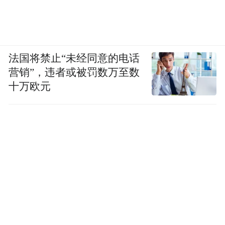
第一道 “说‘论辩’”，属于典型的北京卷命题
作文。
法国将禁止“未经同意的电话
开篇需要对“论辩”进行概念解释，可通过情
营销”，违者或被罚数万至数
景阐释、拆字解析、历史视角追溯、生活学
十万欧元
习关联等方式展开，亦可直接针对题目材料
进行分析。
另外，材料隐含明确的哲理思辨要求，为第
二段开篇的思辨论述提供了顺畅的切入点，
建议优先采用内部思辨模式，其适配性优于
新旧思辨与狭域思辨。
第三段需围绕论点，由“辩”及“论”展开论