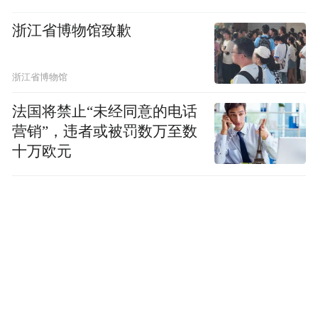
在精华从教已八年，完成了二十九次师生同
浙江省博物馆致歉
考。她观察到，语文试卷的所谓“变化”，往
往是对既有调整的延续与深化，命题风格整
浙江省博物馆
体保持连贯，重在考查学生在真实情境中运
法国将禁止“未经同意的电话
用学科素养解决综合问题的能力。她强调，
营销”，违者或被罚数万至数
语文考查始终围绕文本解读、思维逻辑、语
十万欧元
言表达能力展开，并通过立德树人的命题导
向，引导学生关注时代、理解传统、讲好中
国故事——形式虽有演进，但对核心素养的
坚守始终如一。
语文学科的演变趋势并非孤例，在物理学科
中，这种稳中求变、注重素养的命题导向同