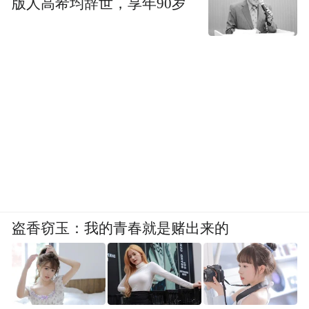
版人高希均辞世，享年90岁
物理思维和迁移能力。
连世晓与宋旭东两位老师均强调，近年物理
试题对学生跨学科能力的要求显著提高。“数
学计算能力”与“信息快速抓取能力”已成为破
题关键。“这次期中考试非常典型地体现出这
一趋势，跨学科复合能力正变得愈发重要。”
PART.03 试题解析：语文作答的技巧与思路
对于同学们最为关注的语文试题，王丹宁老
盗香窃玉：我的青春就是赌出来的
师在完成“师生同考”后，第一时间分享了他
的作答体会。他认为，本次期中语文卷整体
设计科学、难度控制得当，在扎实考查基础