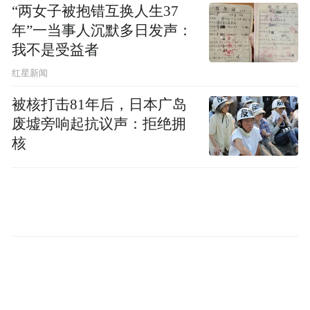
“两女子被抱错互换人生37
这次期中语文试卷整体难度适中，在答题过
年”一当事人沉默多日发声：
程中能明显感受到对基础知识与逻辑条理的
我不是受益者
重点考查，这为她的教学指明了新的方向。
红星新闻
精华任教近20年的连世晓老师
在
，也长期践
被核打击81年后，日本广岛
废墟旁响起抗议声：拒绝拥
行“师生同考”。他认为，这样的体验具有双
核
重意义：“一方面，我能切身感知学生答题时
的实际困难，找到他们容易失分的地方，使
考后的讲评更对症、更高效；另一方面，我
也能更有底气地指导学生如何分配时间、运
用技巧、调整心态。”
学然后知不足，教然后知困。教师亲自走入
考场，不仅能够直观体会学生对试卷的适应