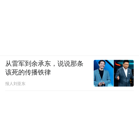
晰。
记叙文：
第二道题目为半命首句作文，可视为本年度
大作文的创新尝试。因为近几年尤其是记叙
从雷军到余承东，说说那条
文，基本都是在考查纯命题作文，像这种要
该死的传播铁律
求学生自拟题目然后只命首句的，而且首句
报人刘亚东
还是一个半命首句的题，非常创新。
横线处对“手”的限定可多元解读：既可以是
象征人际沟通的“握手”，也可以是体现行为
目的的“拿取之物”，进而引申为“收获”“掠夺”
“夺回所属或渴望之物”等深层内涵。