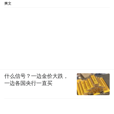
爽文
知识与思维品质的同时，也注重对学生整体
答题节奏与时间分配能力的检验。
从具体题型来看，非连续性文本、文言文阅
读、诗词鉴赏与名著阅读等部分难度设置合
理，仅个别选项具有一定区分度。全卷的突
出亮点在于散文阅读，其选材与命题高度契
合高考散文的典型特征：主旨多元、层次丰
富。文本中依次呈现“爱我中华”“人间真情”
什么信号？一边金价大跌，
“时代变迁”“返璞归真”“思乡恋土”“文史哲思”
一边各国央行一直买
等多重意涵，全面考查学生对散文主旨的识
别、归纳与逻辑排序能力。
关于大作文部分，王丹宁老师分享了具有启