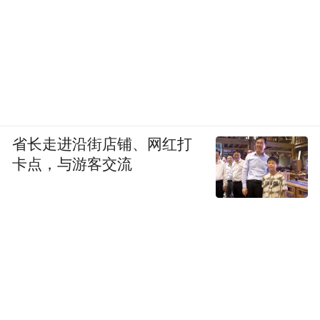
秉持着“完善人格，提高成绩”的目标，深耕
教育教学第一线，为提升精华的教学质量不
懈奋斗！
“特别声明：以上作品内容(包括在内的视频、图片或音
频)为凤凰网旗下自媒体平台“大风号”用户上传并发
省长走进沿街店铺、网红打
布，本平台仅提供信息存储空间服务。
卡点，与游客交流
Notice: The content above (including the videos,
pictures and audios if any) is uploaded and posted
by the user of Dafeng Hao, which is a social media
platform and merely provides information storage
space services.”