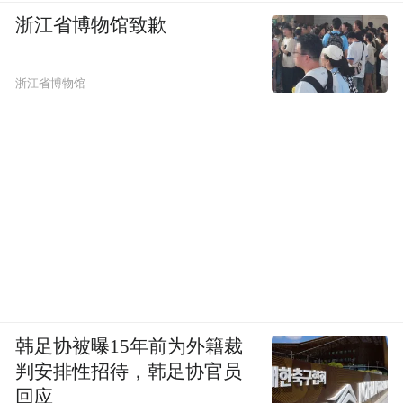
述，兼顾正面梳理与反面演绎，详略得当地
浙江省博物馆致歉
分析“为何要论辩”与“如何进行论辩”两大核
心问题，其中前者略写，后者详写，构成文
浙江省博物馆
章的主体部分。
后续需运用逻辑思辨方法进一步深化论证，
可从“论辩结果是否必然良好”“正确的论辩结
果是否一定产生积极效果”“论辩是否会损害
人际关系”“论辩获胜是否会导致人情与关系
的失衡”等角度择一展开。
文章最后可用排比段，但建议优先选用高人
韩足协被曝15年前为外籍裁
判安排性招待，韩足协官员
名言而非人物事例，古今中外的经典名言不
回应
仅能兼具论据支撑与论史佐证的功能，还可