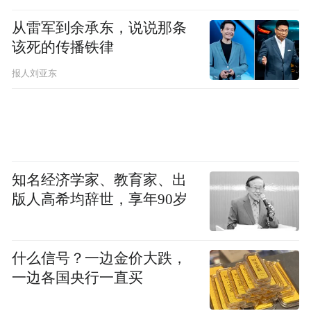
从雷军到余承东，说说那条
该死的传播铁律
PART.02 命题洞察：稳中求变的素养考查导
报人刘亚东
向
在长期的“师生同考”实践中，教师们不仅亲
身体验应试情境，更从中敏锐把握到不同学
科的命题趋势与考查重点的演变。
知名经济学家、教育家、出
版人高希均辞世，享年90岁
精华学校“明星”教师、北京高考语文研究与
辅导专家王丹宁
指出，近三至五年来，北京
语文试卷的整体结构已趋于稳定，但在大框
什么信号？一边金价大跌，
一边各国央行一直买
架之下，每年仍不乏创新之处。一方面，北
京卷会借鉴全国卷、地方卷好的地方进行适