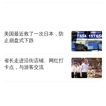
当创新，另一方面，各区模拟题也对高考真
题形成持续的“滋养与反哺”。例如，期中命
题往往仿效上一年高考真题的范式，这一点
在微写作、大作文等题型中表现明显。命题
美国最近救了一次日本，防
者会在稳定中寻求适度突破，体现出“稳中求
止崩盘式下跌
活”的演进逻辑。
“当前高考语文越考越灵活，在保持结构稳定
省长走进沿街店铺、网红打
卡点，与游客交流
的同时，更加注重考查学生的真实能力，希
望同学们在语文学习中跳出套路与模板，回
归作答本质，聚焦阅读与写作中的思维逻
辑。”丹宁老师建议。
精华教育考试研究院语文教研组长张凡老师