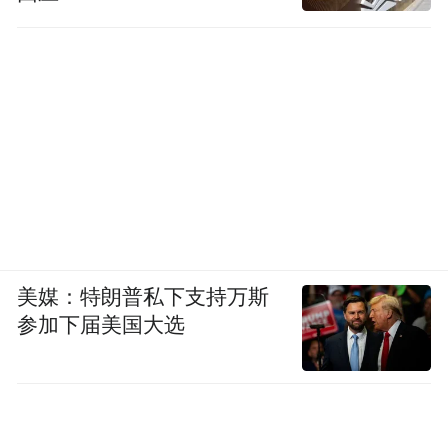
避免阅卷人对素材堆砌的质疑。
(2)生活中，人们会在某个时刻突然把手停
住，如奋笔疾书时、整理旧物时、正要签字
时等。手突然停住，或源于情感被触动，或
因为内心产生了矛盾，或是对后果有了警
觉………
请以“_______的手，突然停住了”为开头，写
美媒：特朗普私下支持万斯
一篇记叙文。
参加下届美国大选
要求：在横线上填写恰当的词语或短语，使
句子完整；自拟题目；思想健康；内容合
理、充实，有细节描写；语言流畅，书写清