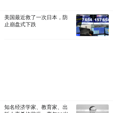
样清晰可见。
美国最近救了一次日本，防
物理老师宋旭东
指出，在课程改革推进下，
止崩盘式下跌
物理试卷的命题结构已趋于相对稳定，考查
核心始终围绕学生的物理观念、科学思维等
核心素养展开。但是，也存在着细微之处的
调整：近两年，实验题中最后一道大题的难
度有所降低，而前两道基础实验题的难度则
适度提升，体现出对基础能力与过程理解的
进一步强化。
同时，实验题的考查方式也发生显著变化
——不再局限于课本原有实验的复现，而是
知名经济学家、教育家、出
通过设置创新性实验情境，重点检验学生的