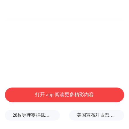
考试纪律，承受着同样的时间压力——他们
是精华学校的教师，正践行着这所学校延续
多年的独特传统：师生同考。
打开 app 阅读更多精彩内容
28枚导弹零拦截！基辅防空失灵，西方靠不住了
美国宣布对古巴实施新一轮制裁
PART.01 师生同考，角色转换赋能精准教学