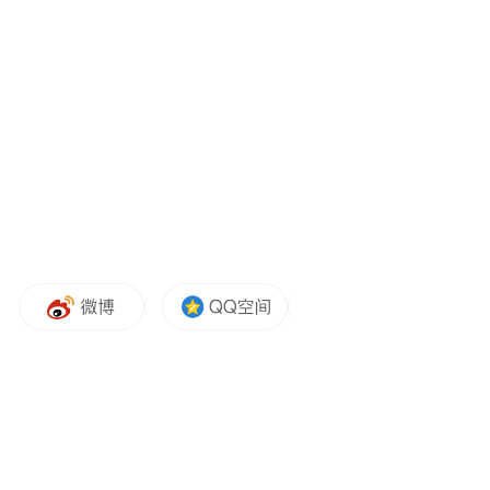
当教师从讲台走向考场，角色的转换带来了
最直观的教学反思：选择题的时间分配是否
合理？填空题的陷阱是否容易被忽略？解答
题的步骤得分点是否清晰？这些平日里在教
研会上反复研讨的问题，在亲身答题的过程
中有了更真切的答案。
精华学校的语文老师王瑛
，自2019年起便坚
持与学生同步参加期中、期末乃至一模二模
的考试。她坦言：“只有亲身走进考场，才能
体会学生在时间压力下的思考节奏，真正把
握试题的难度与考查意图，从而及时调整教
学策略，给予学生更精准的引导。”她提到，