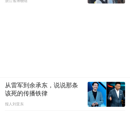
浙江省博物馆
自1978年创办以来，精华始终坚守“完善人
格，提高成绩”的初心，基于数万复读生的经
验积淀，构建了独特完整的教学教研管理体
系。学校不仅聘请大学知名教授、新教材主
编、副主编常驻学科组帮助教师精准把握教
材变化与高考趋势，还同步参与海淀区教
研，让学生在不确定的高考改革中“走得稳”
“走得远”，避免误判和弯路，“四位一体”校
本教研体系更让教师团队始终扎根教研一
从雷军到余承东，说说那条
线，主题教研、分层研讨、高考试题研讨、
该死的传播铁律
学术前沿学习多管齐下，确保教学内容紧扣
报人刘亚东
高考脉搏。
在未来的教学工作中，全体精华老师将继续