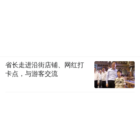
发性的审题与构思路径：
（1）面对价值的多元、观点的冲突，有人提
倡论辩，认为道理越辩越明，也有人回避论
辩，认为事实胜于雄辩；有人更注重论辩的
过程，有人更在意论辩的结果……
省长走进沿街店铺、网红打
卡点，与游客交流
以上材料引发了你怎样的联想和思考?请以
“说'论辩’”为题目，写一篇议论文。
要求：论点救明确，论据充实，论证合理；
语言流畅，书写清晰。
议论文：