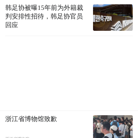
板中 “高潮先谋”的核心原则相契合。写作过
韩足协被曝15年前为外籍裁
程中需避免想到一处写一处的意识流创作方
判安排性招待，韩足协官员
回应
式，否则极易导致文章结构松散，最终难以
收束。
PART.04 教研保障：深耕教育的坚实后盾
为了准确把握高考方向，确保学生备考不走
弯路，精华学校一直将考试研究作为重中之
重，2014年特成立精华教育考试研究院，专
注高考研究，及时把握高考变化趋势，提升
老师专业素养，激发学生求知兴趣，助力考
浙江省博物馆致歉
生达成升学目标。