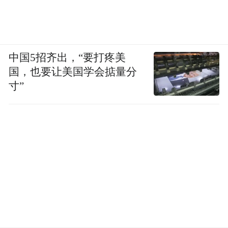
“手突然停住”这一情节是全文的核心高潮，
既是悬念设置的关键节点，也是题目考查的
中国5招齐出，“要打疼美
核心落点，需投入充分的构思与设计，清晰
国，也要让美国学会掂量分
阐释 “停住” 的缘由。
寸”
其原因可从多维度切入：若归因于 “危险”，
则立意层次相对浅显；若结合 “责任”这一立
意角度，则能提升文章的思想深度；此外，
“怜悯”“感动”“不舍”“犹豫”等情感与心理状
态，均可作为解读“停住”的合理切入点。
需特别强调的是，“停住”的原因必须在动笔
前完成整体设计，这与记叙文及小说写作模