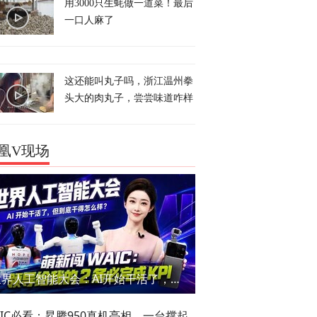
用3000只生蚝做一道菜！最后
一口人麻了
这还能叫丸子吗，浙江温州拳
头大的肉丸子，尝尝味道咋样
凰V现场
世界人工智能大会：AI开始干活了，但到底干的怎么样？萌新闯WAIC
AIC必看：昇腾950真机亮相，一台撑起