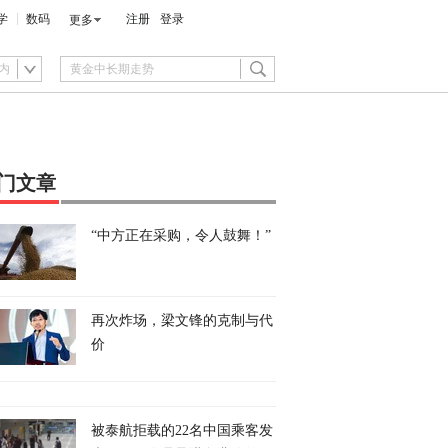
学
数码
注册
登录
更多
内
门文章
“中方正在采购，令人鼓舞！”
再次炸场，梁文锋的克制与代
价
被泰航拒载的22名中国乘客发