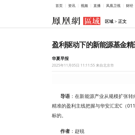
首页
资讯
视频
直播
凤凰卫视
财经
区域
>
正文
盈利驱动下的新能源基金精
华夏早报
2025年11月05日 11:11:55
来自北京市
导语
：在新能源产业从规模扩张转向
精准的盈利主线把握与华安汇宏C（01
标的。
作者
：赵锐