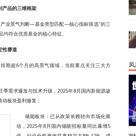
到产品的三维框架
"产业景气判断—基金类型匹配—核心指标筛选"的三
品均符合优质基金的核心特征。
定性赛道
凤
单排期超6个月的高景气领域，当前重点关注三大方
季需求爆发与技术升级，2025年8月国内新能源渗
，推动板块盈利修复；
储能板块：已从政策依赖转向市场化驱
动，2025年8月国内储能招标量同比暴增5
W
倍，行业全投资收益率稳定在8%-12%，成