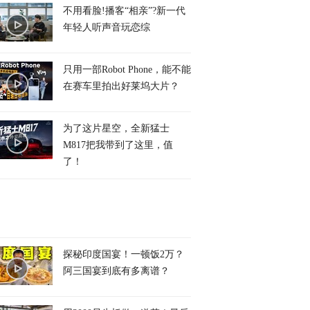
不用看脸!播客“相亲”?新一代
年轻人听声音玩恋综
只用一部Robot Phone，能不能
在赛车里拍出好莱坞大片？
为了这片星空，全新猛士
M817把我带到了这里，值
了！
探秘印度国宴！一顿饭2万？
阿三国宴到底有多离谱？