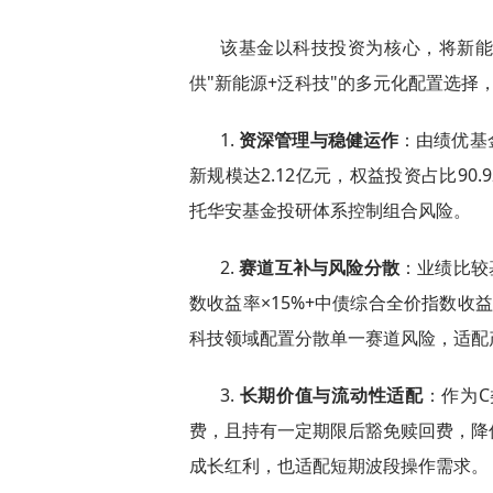
该基金以科技投资为核心，将新
供"新能源+泛科技"的多元化配置选择
1.
资深管理与稳健运作
：由绩优基
新规模达2.12亿元，权益投资占比9
托华安基金投研体系控制组合风险。
2.
赛道互补与风险分散
：业绩比较
数收益率×15%+中债综合全价指数收
科技领域配置分散单一赛道风险，适配
3.
长期价值与流动性适配
：作为
费，且持有一定期限后豁免赎回费，降
成长红利，也适配短期波段操作需求。