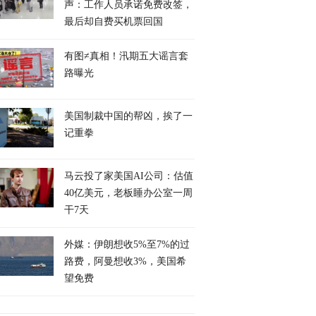
声：工作人员承诺免费改签，
最后却自费买机票回国
有图≠真相！汛期五大谣言套
路曝光
美国制裁中国的帮凶，挨了一
记重拳
马云投了家美国AI公司：估值
40亿美元，老板睡办公室一周
干7天
外媒：伊朗想收5%至7%的过
路费，阿曼想收3%，美国希
望免费