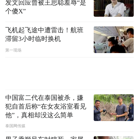
发文回应曾被王思聪羞辱“是
个傻X”
飞机起飞途中遭雷击！航班
滞留3小时临时换机
第一现场
中国富二代在泰国被杀，嫌
犯自首后称“在女友浴室看见
他”，真相却没这么简单
泰国网传媒