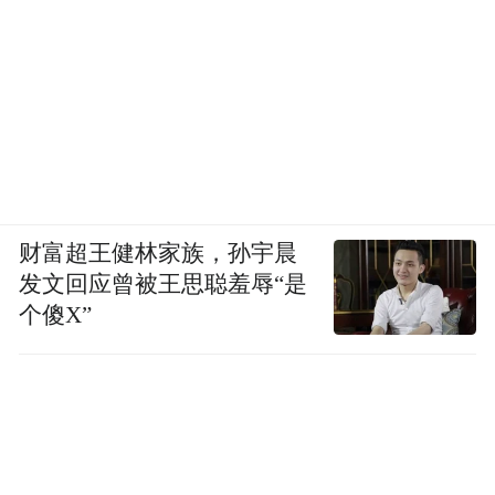
财富超王健林家族，孙宇晨
发文回应曾被王思聪羞辱“是
个傻X”