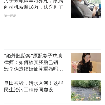
男子乘顺风车时猝死，家属
向司机索赔18万，法院判了
第一现场
“婚外胚胎案”原配妻子求助
律师：如何核实胚胎已销
毁？伪造结婚证算重婚吗？
医院的责任边界在哪？
良田被毁，污水入河！这些
民生治污工程形同虚设