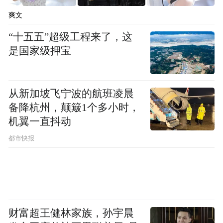
爽文
“十五五”超级工程来了，这
是国家级押宝
从新加坡飞宁波的航班凌晨
备降杭州，颠簸1个多小时，
机翼一直抖动
都市快报
财富超王健林家族，孙宇晨