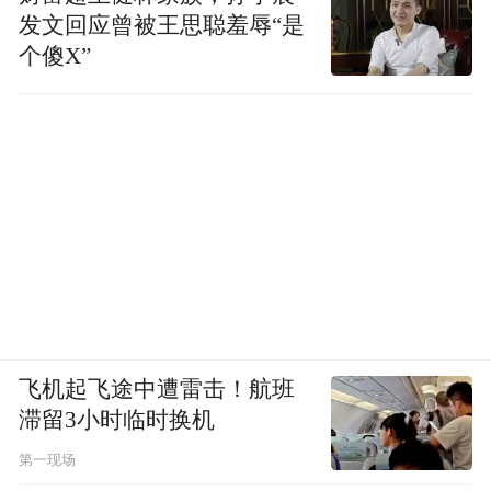
发文回应曾被王思聪羞辱“是
个傻X”
飞机起飞途中遭雷击！航班
滞留3小时临时换机
第一现场