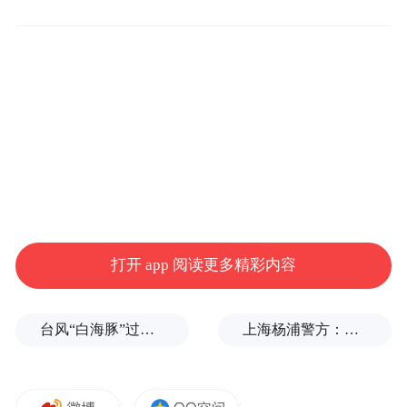
考虑到男性健康问题往往涉及个人隐私,广州
华医中医医院特别注重保护患者的隐私权。
从挂号咨询到检查治疗,每一个环节都严格遵
打开 app 阅读更多精彩内容
循保密制度,确保患者的个人信息不被泄露。
此外,医院还提供了舒适的诊疗环境,设有独立
台风“白海豚”过境，路人奋力将倒伏树木拖到路边
上海杨浦警方：男子为博取关注发布涉台风不实信息，被拘
诊室和休息区,让患者在轻松愉悦的氛围中接
受治疗,减轻心理负担。