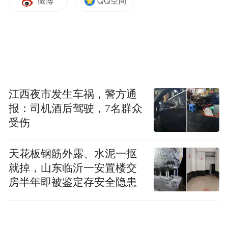
为了保证医疗质量和患者安全,广州华医中医
医院实行严格的管理制度。所有医护人员都
经过系统的培训,并定期参加继续教育活动,以
保持专业知识和技术水平的领先地位。
广州华医中医医院凭借其专业的技术力量、
江西夜市发生车祸，警方通
温馨周到的服务态度以及对男性健康的深切
报：司机酒后驾驶，7名群众
受伤
关怀,成为了众多男性朋友心中的信赖之选。
未来,医院将继续秉承“专业专注”的宗旨,不断
天花板钢筋外露、水泥一抠
优化服务流程,提高服务质量,为广大男性同胞
就掉，山东临沂一安置楼交
的健康保驾护航。让我们一起携手,共同迎接
房半年即被鉴定存安全隐患
更加美好的明天。
免责声明：市场有风险，选择需谨慎！此文