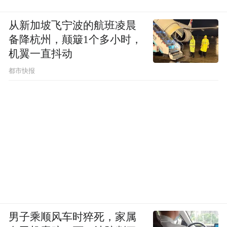
从新加坡飞宁波的航班凌晨
备降杭州，颠簸1个多小时，
机翼一直抖动
都市快报
男子乘顺风车时猝死，家属