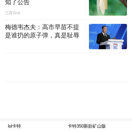
知了公告
基金会执行长蔡琪说,作为扎根厦门的台企,多
年来的发展离不开社会各界的支持,救人于急
三言Tech
难的救护车则是回馈社会、饮水思源的最佳
梅德韦杰夫：高市早苗不提
载体。蔡琪表示,企业一直秉持“永续经营、福
是谁扔的原子弹，真是耻辱
利共享、回馈社会”的经营理念,2019年至今
已捐赠12辆救护车,我们将继续努力,为社会做
出更多的贡献。