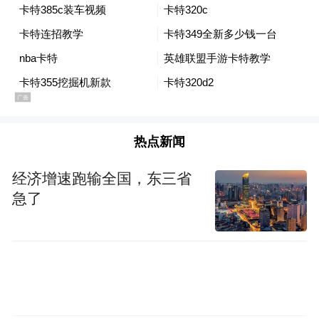
厦门群鑫机械工业有限公司为国内运动健身
器材行业的排头兵企业,主营产品包含电动跑
步机、健身车、力量训练器、休闲训练器
热点新闻
等。该公司每年盈利的12%用于社会公益事
经济增速跑输全国，东三省
业,截至2023年底,捐助金额达3500余万元,涉
急了
及教育、体育、文化、医疗等多个领域。