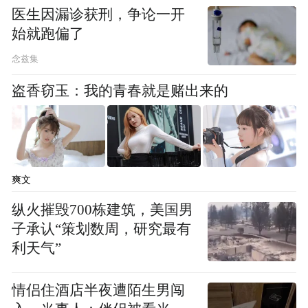
医生因漏诊获刑，争论一开
始就跑偏了
念兹集
盗香窃玉：我的青春就是赌出来的
本次捐赠由厦门中山医院基金会牵线搭桥,基
金会表示,奉献企业爱心、发展慈善事业是他
爽文
们的使命,将继续做企业和医院之间的桥梁,同
纵火摧毁700栋建筑，美国男
怀慈善爱心、共伸援助之手,传递更多的温暖
子承认“策划数周，研究最有
和希望。
利天气”
情侣住酒店半夜遭陌生男闯