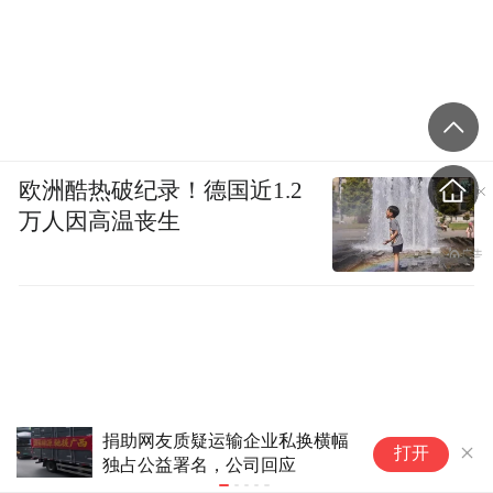
欧洲酷热破纪录！德国近1.2
万人因高温丧生
百万级MPV市场，中国品牌底
日
打开
气从哪来？｜汽势笔记
电
七