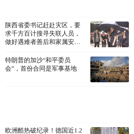
陕西省委书记赶赴灾区，要
求千方百计搜寻失联人员，
做好遇难者善后和家属安抚
工作
特朗普的加沙“和平委员
会”，首份合同是军事基地
“特别声明：以上作品内容(包括在内的视频、图片或音
频)为凤凰网旗下自媒体平台“大风号”用户上传并发
欧洲酷热破纪录！德国近1.2