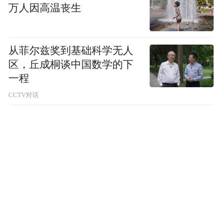
布，本平台仅提供信息存储空间服务。
万人因高温丧生
Notice: The content above (including the videos,
pictures and audios if any) is uploaded and posted
by the user of Dafeng Hao, which is a social media
platform and merely provides information storage
从菲尔兹奖到基础科学无人
space services.”
区，丘成桐谈中国数学的下
一程
CCTV对话