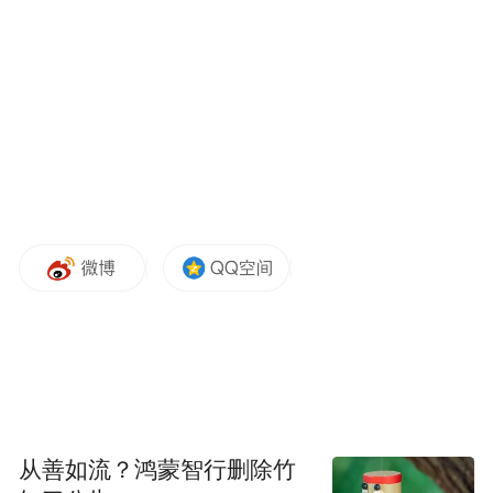
“用献爱心的方式庆祝公司成立25周年,我们
充满自豪。”厦门群鑫机械工业有限公司爱心
从善如流？鸿蒙智行删除竹